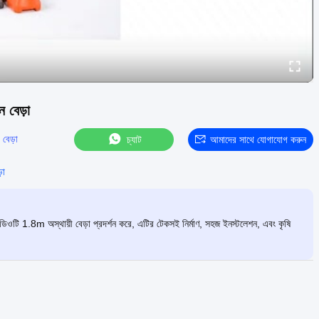
ন বেড়া
 বেড়া
চ্যাট
আমাদের সাথে যোগাযোগ করুন
়া
িডিওটি 1.8m অস্থায়ী বেড়া প্রদর্শন করে, এটির টেকসই নির্মাণ, সহজ ইনস্টলেশন, এবং কৃষি