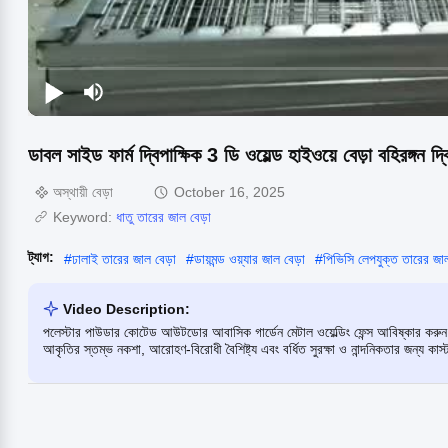
ডাবল সাইড ফার্ম দ্বিপাক্ষিক 3 ডি ওয়েল্ড হাইওয়ে বেড়া বহিরঙ্গন দ্
অস্থায়ী বেড়া
October 16, 2025
Keyword:
ধাতু তারের জাল বেড়া
ট্যাগ:
#
ঢালাই তারের জাল বেড়া
#
ডায়মন্ড ওয়্যার জাল বেড়া
#
পিভিসি লেপযুক্ত তারের জাল
Video Description:
পলেস্টার পাউডার কোটেড আউটডোর আবাসিক গার্ডেন মেটাল ওয়েল্ডিং ফেন্স আবিষ্কার করুন
আকৃতির স্তম্ভ নকশা, আরোহণ-বিরোধী বৈশিষ্ট্য এবং বর্ধিত সুরক্ষা ও নান্দনিকতার জন্য কাস