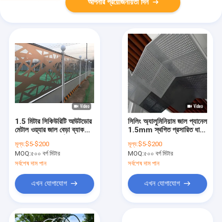
আপনার প্রয়োজনীয়তা দিন
1.5 মিটার সিকিউরিটি আউটডোর
সিলিং অ্যালুমিনিয়াম জাল প্যানেল
মেটাল ওয়্যার জাল বেড়া ব্যাকয়ার্ড
1.5mm স্থগিত প্রসারিত ধাতু
/ বাগান বেড়া এবং গেট
জাল বেড়া
মূল্য:
$5-$200
মূল্য:
$5-$200
MOQ:
৫০০ বর্গ মিটার
MOQ:
৫০০ বর্গ মিটার
সর্বশেষ দাম পান
সর্বশেষ দাম পান
এখন যোগাযোগ
এখন যোগাযোগ