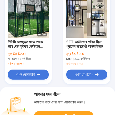
পিভিসি লেপযুক্ত ধাতব তারের
5FT আউটডোর মেটাল স্ক্রিন
জাল বেড়া ফুটবল স্টেডিয়াম
প্যানেল জলরোধী কাস্টমাইজড
বেসবল ফিল্ড চেইন লিঙ্ক বেড়া
মূল্য:
$5-$200
মূল্য:
$5-$200
MOQ:
৫০০ বর্গ মিটার
MOQ:
৫০০ বর্গ মিটার
সর্বশেষ দাম পান
সর্বশেষ দাম পান
এখন যোগাযোগ
এখন যোগাযোগ
আপনার সময় বাঁচান
আমাদের সাথে সেরা পণ্য যোগাযোগ করুন।