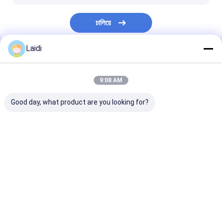
পশু ফাঁদ খাঁচা
চালিয়ে
গ্যালভানাইজড স্টিল গ্রেটিং
তারের সংরক্ষণের খাঁচা
Laidi
আমাদের বিভাগসমূহ
9:08 AM
Good day, what product are you looking for?
ধাতু তারের জাল বেড়া
মেটাল অস্থায়ী বেড়া
নলাকার ইস্পাত বেড়া
বাড়ি
আমাদের
আমাদের সাথে যোগাযোগ
Desktop
Site
সম্পর্কে
করুন
সাইট ম্যাপ
গোপনীয়তা নীতি