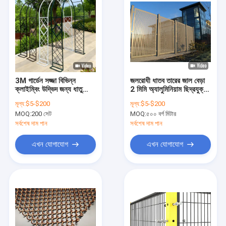
3M গার্ডেন সজ্জা বিভিন্ন
জলরোধী ধাতব তারের জাল বেড়া
ক্লাইম্বিং উদ্ভিদ জন্য ধাতু
2 মিমি অ্যালুমিনিয়াম ছিদ্রযুক্ত
তারের জাল বেড়া
প্যানেল
মূল্য:
$5-$200
মূল্য:
$5-$200
MOQ:
200 সেট
MOQ:
৫০০ বর্গ মিটার
সর্বশেষ দাম পান
সর্বশেষ দাম পান
এখন যোগাযোগ
এখন যোগাযোগ
বাড়ি
পণ্য
ভিআর শো