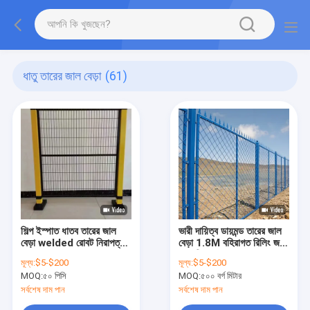
ধাতু তারের জাল বেড়া
(61)
শিল্প ইস্পাত ধাতব তারের জাল
ভারী দায়িত্ব ডায়মন্ড তারের জাল
বেড়া welded রোবট নিরাপত্তা
বেড়া 1.8M বহিরাগত রিলিং জন্য
বেড়া 1.8M
প্রসারিত ধাতব জাল বেড়া
মূল্য:
$5-$200
মূল্য:
$5-$200
MOQ:
৫০ পিসি
MOQ:
৫০০ বর্গ মিটার
সর্বশেষ দাম পান
সর্বশেষ দাম পান