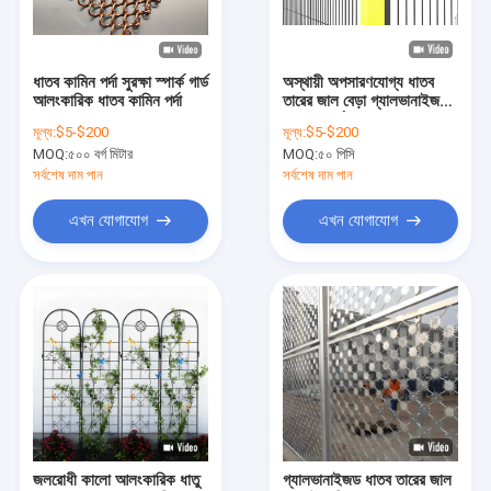
আমাদের সম্বন্ধে
কারখানা ভ্রমণ
ধাতব কামিন পর্দা সুরক্ষা স্পার্ক গার্ড
অস্থায়ী অপসারণযোগ্য ধাতব
আলংকারিক ধাতব কামিন পর্দা
তারের জাল বেড়া গ্যালভানাইজড
গুণগত মান নিয়ন্ত্রণ
1.2M কর্মশালা / গুদাম জন্য
মূল্য:
$5-$200
মূল্য:
$5-$200
MOQ:
৫০০ বর্গ মিটার
MOQ:
৫০ পিসি
যোগাযোগ করুন
সর্বশেষ দাম পান
সর্বশেষ দাম পান
খবর
এখন যোগাযোগ
এখন যোগাযোগ
মামলা
একটি উদ্ধৃতি অনুরোধ করুন
ধাতু তারের জাল বেড়া
মেটাল অস্থায়ী বেড়া
জলরোধী কালো আলংকারিক ধাতু
গ্যালভানাইজড ধাতব তারের জাল