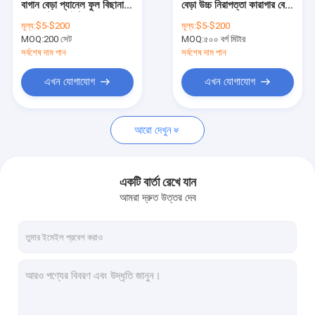
বাগান বেড়া প্যানেল ফুল বিছানা
বেড়া উচ্চ নিরাপত্তা কারাগার বেড়া
নলাকার ইস্পাত বেড়া
জন্য সেট 32 ইঞ্চি
2.5m
মূল্য:
$5-$200
মূল্য:
$5-$200
MOQ:
স্টেইনলেস স্টীল তারের দড়ি জাল
200 সেট
MOQ:
৫০০ বর্গ মিটার
সর্বশেষ দাম পান
সর্বশেষ দাম পান
গবাদি পশু খামার বেড়া
এখন যোগাযোগ
এখন যোগাযোগ
গবাদি পশু বেড়া প্যানেল
আরো দেখুন
V Mesh নিরাপত্তা বেড়া
ভিড় নিয়ন্ত্রণ বাধা
একটি বার্তা রেখে যান
অ্যান্টি-ক্লাইম্বিং সিকিউরিটি বেড়া
আমরা দ্রুত উত্তর দেব
চেন লিংক বেড়া
রেজার কাঁটাতারের তার
স্টিলের কুকুরের ক্যানেল