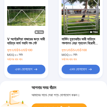
V অস্ট্রেলিয়া বাজারের জন্য ভারী
মার্কিন যুক্তরাষ্ট্র ভারী দায়িত্ব
দায়িত্ব ফার্ম গবাদি পশু গেট
পশুপালন বেড়া প্যানেল বিরোধী
ভাঙা ঘোড়া বৃত্তাকার কলম
মূল্য:
US$5-US$100
মূল্য:
US$5-US$100
প্যানেল
MOQ:
৫০ পিসি
MOQ:
৫০ পিসি
সর্বশেষ দাম পান
সর্বশেষ দাম পান
এখন যোগাযোগ
এখন যোগাযোগ
আপনার সময় বাঁচান
আমাদের সাথে সেরা পণ্য যোগাযোগ করুন।