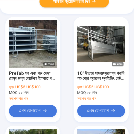
আপনার প্রয়োজনীয়তা দিন
Prefab ঘর এবং গরু ভেড়া
10' উচ্চতা সামঞ্জস্যযোগ্য গবাদি
ঘোড়া জন্য পোর্টেবল ইস্পাত গবাদি
পশু বেড়া প্যানেল স্লাইডিং গেট
পশু ইয়ার্ড প্যানেল
সহ গবাদি পশু লোডিং র্যাম্প
মূল্য:
US$5-US$100
মূল্য:
US$5-US$100
MOQ:
৫০ পিসি
MOQ:
৫০ পিসি
সর্বশেষ দাম পান
সর্বশেষ দাম পান
এখন যোগাযোগ
এখন যোগাযোগ