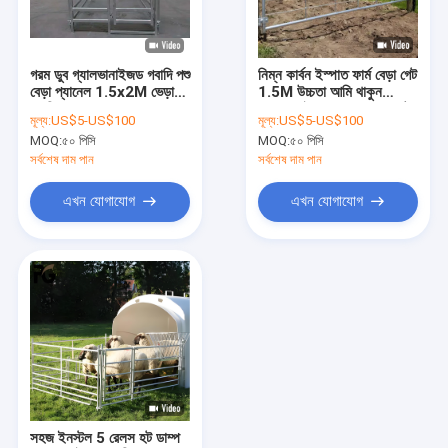
আমাদের সম্বন্ধে
কারখানা ভ্রমণ
গরম ডুব গ্যালভানাইজড গবাদি পশু
নিম্ন কার্বন ইস্পাত ফার্ম বেড়া গেট
বেড়া প্যানেল 1.5x2M ভেড়া
1.5M উচ্চতা আমি থাকুন
গুণগত মান নিয়ন্ত্রণ
গবাদি পশু ঘোড়া প্যানেল
গ্যালভানাইজড লোহা ক্ষেত্র গেট
মূল্য:
US$5-US$100
মূল্য:
US$5-US$100
MOQ:
৫০ পিসি
MOQ:
৫০ পিসি
যোগাযোগ করুন
সর্বশেষ দাম পান
সর্বশেষ দাম পান
খবর
এখন যোগাযোগ
এখন যোগাযোগ
মামলা
একটি উদ্ধৃতি অনুরোধ করুন
ধাতু তারের জাল বেড়া
মেটাল অস্থায়ী বেড়া
সহজ ইনস্টল 5 রেলস হট ডাম্প