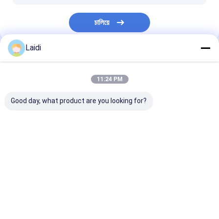
পশু ফাঁদ খাঁচা
চালিয়ে
গ্যালভানাইজড স্টিল গ্রেটিং
তারের সংরক্ষণের খাঁচা
Laidi
আমাদের বিভাগসমূহ
11:24 PM
Good day, what product are you looking for?
ধাতু তারের জাল বেড়া
মেটাল অস্থায়ী বেড়া
নলাকার ইস্পাত বেড়া
বাড়ি
আমাদের
আমাদের সাথে যোগাযোগ
Desktop
Site
সম্পর্কে
করুন
সাইট ম্যাপ
গোপনীয়তা নীতি