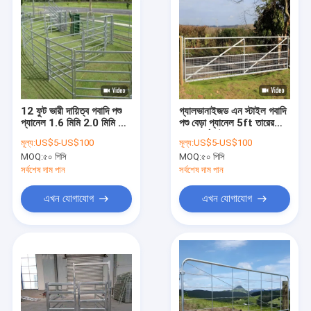
12 ফুট ভারী দায়িত্ব গবাদি পশু
গ্যালভানাইজড এন স্টাইল গবাদি
প্যানেল 1.6 মিমি 2.0 মিমি ধাতু
পশু বেড়া প্যানেল 5ft তারের
ঘোড়া Corral প্যানেল
জাল ফার্ম গেট বেড়া প্যানেল
মূল্য:
US$5-US$100
মূল্য:
US$5-US$100
MOQ:
৫০ পিসি
MOQ:
৫০ পিসি
সর্বশেষ দাম পান
সর্বশেষ দাম পান
এখন যোগাযোগ
এখন যোগাযোগ
বাড়ি
পণ্য
ভিআর শো