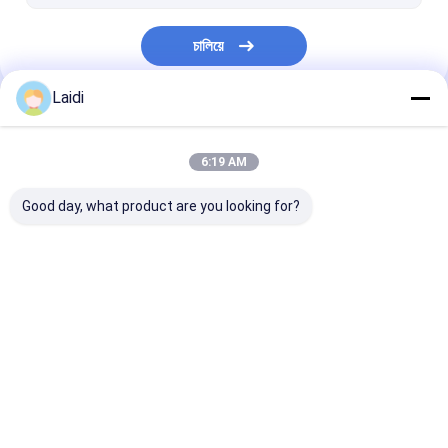
পশু ফাঁদ খাঁচা
চালিয়ে
গ্যালভানাইজড স্টিল গ্রেটিং
তারের সংরক্ষণের খাঁচা
Laidi
আমাদের বিভাগসমূহ
6:19 AM
Good day, what product are you looking for?
ধাতু তারের জাল বেড়া
মেটাল অস্থায়ী বেড়া
নলাকার ইস্পাত বেড়া
বাড়ি
আমাদের
আমাদের সাথে যোগাযোগ
Desktop
Site
সম্পর্কে
করুন
সাইট ম্যাপ
গোপনীয়তা নীতি