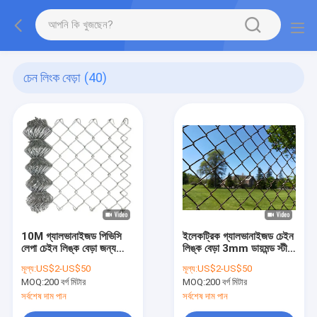
চেন লিংক বেড়া
(40)
10M গ্যালভানাইজড পিভিসি
ইলেকট্রিক গ্যালভানাইজড চেইন
লেপা চেইন লিঙ্ক বেড়া জন্য
লিঙ্ক বেড়া 3mm ডায়মন্ড স্টীল
বাগান বেড়া
লোহা তারের জাল
মূল্য:
US$2-US$50
মূল্য:
US$2-US$50
MOQ:
200 বর্গ মিটার
MOQ:
200 বর্গ মিটার
সর্বশেষ দাম পান
সর্বশেষ দাম পান