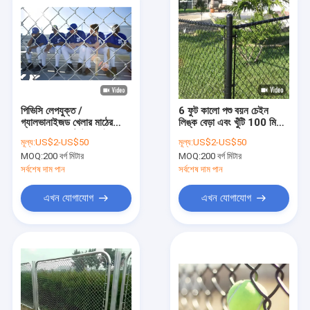
পিভিসি লেপযুক্ত /
6 ফুট কালো পশু বয়ন চেইন
গ্যালভানাইজড খেলার মাঠের
লিঙ্ক বেড়া এবং খুঁটি 100 মিটার
সুরক্ষা বেড়া 8 ফুট উচ্চ চেইন
রোল
মূল্য:
US$2-US$50
মূল্য:
US$2-US$50
লিঙ্ক সুরক্ষা বেড়া
MOQ:
200 বর্গ মিটার
MOQ:
200 বর্গ মিটার
সর্বশেষ দাম পান
সর্বশেষ দাম পান
এখন যোগাযোগ
এখন যোগাযোগ
বাড়ি
পণ্য
ভিআর শো