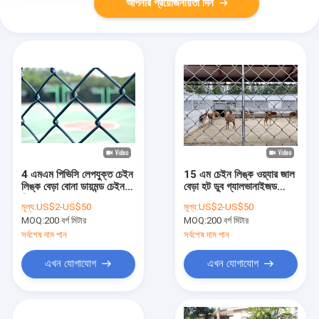
আপনার প্রয়োজনীয়তা দিন
4 এমএম পিভিসি লেপযুক্ত চেইন
15 এম চেইন লিঙ্ক ওয়্যার জাল
লিঙ্ক বেড়া বোনা ডায়মন্ড চেইন
বেড়া হট ডুব গ্যালভানাইজড
লিঙ্ক জাল বেড়া
ডায়মন্ড রোল
মূল্য:
US$2-US$50
মূল্য:
US$2-US$50
MOQ:
200 বর্গ মিটার
MOQ:
200 বর্গ মিটার
সর্বশেষ দাম পান
সর্বশেষ দাম পান
এখন যোগাযোগ
এখন যোগাযোগ