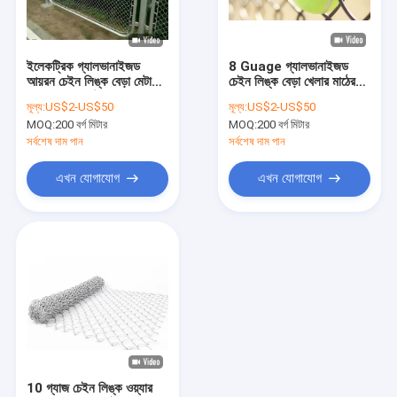
আমাদের সম্বন্ধে
কারখানা ভ্রমণ
ইলেকট্রিক গ্যালভানাইজড
8 Guage গ্যালভানাইজড
আয়রন চেইন লিঙ্ক বেড়া মেটাল
চেইন লিঙ্ক বেড়া খেলার মাঠের
গুণগত মান নিয়ন্ত্রণ
জাল বেড়া 8ft উচ্চতা
জন্য ডায়মন্ড বেড়া
মূল্য:
US$2-US$50
মূল্য:
US$2-US$50
MOQ:
200 বর্গ মিটার
MOQ:
200 বর্গ মিটার
যোগাযোগ করুন
সর্বশেষ দাম পান
সর্বশেষ দাম পান
খবর
এখন যোগাযোগ
এখন যোগাযোগ
মামলা
একটি উদ্ধৃতি অনুরোধ করুন
ধাতু তারের জাল বেড়া
মেটাল অস্থায়ী বেড়া
10 গ্যাজ চেইন লিঙ্ক ওয়্যার