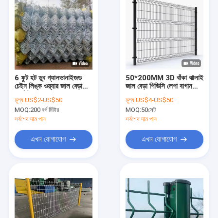
6 ফুট হট ডুব গ্যালভানাইজড
50*200MM 3D বাঁকা ঝালাই
চেইন লিঙ্ক ওয়্যার জাল বেড়া
জাল বেড়া পিভিসি লেপা বাগান
পার্ক নিরাপত্তা বেড়া
বেড়া
মূল্য:
US$2-US$50
মূল্য:
US$4-US$50
MOQ:
200 বর্গ মিটার
MOQ:
50সেট
সর্বশেষ দাম পান
সর্বশেষ দাম পান
এখন যোগাযোগ
এখন যোগাযোগ
বাড়ি
পণ্য
ভিআর শো