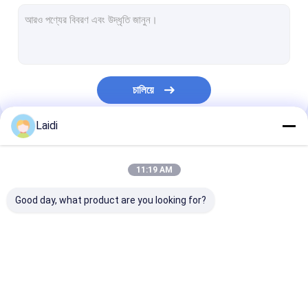
নলাকার ইস্পাত বেড়া
স্টেইনলেস স্টীল তারের দড়ি জাল
গবাদি পশু খামার বেড়া
চালিয়ে
গবাদি পশু বেড়া প্যানেল
Laidi
V Mesh নিরাপত্তা বেড়া
আমাদের বিভাগসমূহ
ভিড় নিয়ন্ত্রণ বাধা
11:19 AM
অ্যান্টি-ক্লাইম্বিং সিকিউরিটি বেড়া
Good day, what product are you looking for?
চেন লিংক বেড়া
রেজার কাঁটাতারের তার
ধাতু তারের জাল বেড়া
মেটাল অস্থায়ী বেড়া
নলাকার ইস্পাত বেড়া
স্টিলের কুকুরের ক্যানেল