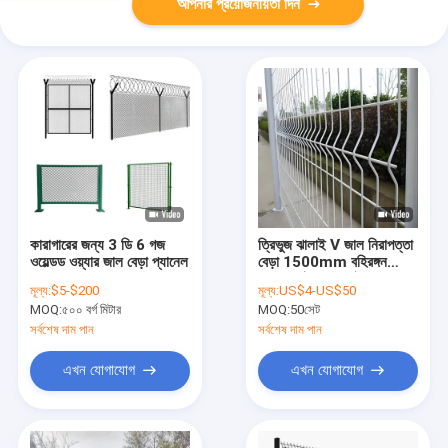
আপনার প্রয়োজনীয়তা দিন
কারাগারের জন্য 3 ডি 6 গজ
ত্রিভুজ ঝালাই V জাল নিরাপত্তা
ওয়েল্ডড ওয়্যার জাল বেড়া প্যানেল
বেড়া 1500mm বহিরঙ্গন
গ্যালভানাইজড ঝালাই তারের
মূল্য:
$5-$200
মূল্য:
US$4-US$50
বাগান বেড়া
MOQ:
৫০০ বর্গ মিটার
MOQ:
50সেট
সর্বশেষ দাম পান
সর্বশেষ দাম পান
এখন যোগাযোগ
এখন যোগাযোগ