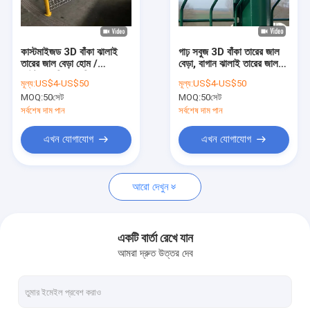
আমাদের সম্বন্ধে
কারখানা ভ্রমণ
কাস্টমাইজড 3D বাঁকা ঝালাই
গাঢ় সবুজ 3D বাঁকা তারের জাল
তারের জাল বেড়া হোম /
বেড়া, বাগান ঝালাই তারের জাল
গুণগত মান নিয়ন্ত্রণ
আউটডোর ভি জাল নিরাপত্তা বেড়া
প্যানেল বেড়া
মূল্য:
US$4-US$50
মূল্য:
US$4-US$50
MOQ:
50সেট
MOQ:
50সেট
যোগাযোগ করুন
সর্বশেষ দাম পান
সর্বশেষ দাম পান
খবর
এখন যোগাযোগ
এখন যোগাযোগ
মামলা
আরো দেখুন
একটি উদ্ধৃতি অনুরোধ করুন
একটি বার্তা রেখে যান
আমরা দ্রুত উত্তর দেব
ধাতু তারের জাল বেড়া
মেটাল অস্থায়ী বেড়া