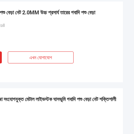
বেড়া নেট 2.0MM উচ্চ প্রসার্য তারের গবাদি পশু বেড়া
oll
এখন যোগাযোগ
হ
র চমত্কার এবং স্থিতিশীল,
্কে আরো জানতে সাহায্য,
 বাজারে জয় করতে
 সংযোগযুক্ত মেটাল লাইভস্টক ঘাসভূমি গবাদি পশু বেড়া নেট শক্তিশালী