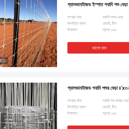
গ্যালভানাইজড ইস্পাত গবাদি পশু বেড়া 
পণ্যের নাম:
গবাদি পশুর বেড়া
উৎপত্তি স্থল:
হেবেই, চীন
উপাদান:
প্রশ্ন ১৯৫
ভালো দাম
DEO
গ্যালভানাইজড গবাদি পশুর বেড়া ৪'x৩২
পণ্যের নাম:
গবাদি পশু খামার বেড়
উৎপত্তি স্থল:
হেবেই, চীন
উপাদান:
প্রশ্ন ১৯৫