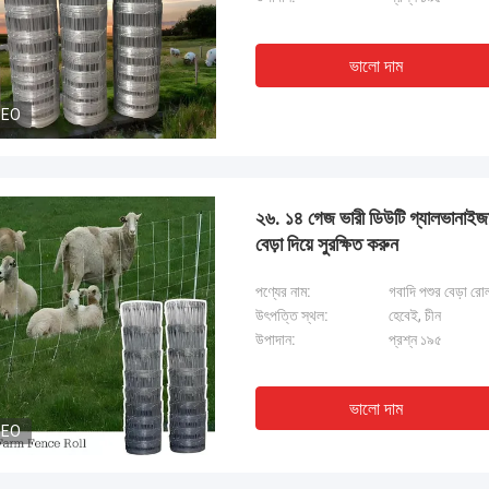
ভালো দাম
DEO
২৬. ১৪ গেজ ভারী ডিউটি গ্যালভানাইজ
বেড়া দিয়ে সুরক্ষিত করুন
পণ্যের নাম:
গবাদি পশুর বেড়া রো
উৎপত্তি স্থল:
হেবেই, চীন
উপাদান:
প্রশ্ন ১৯৫
ভালো দাম
DEO