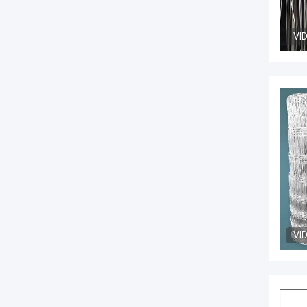
VI
VI