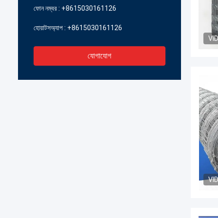
ফোন নম্বর :
+8615030161126
হোয়াটসঅ্যাপ :
+8615030161126
VI
যোগাযোগ
VI