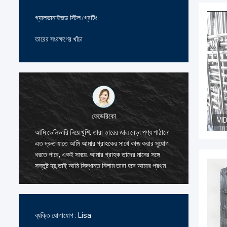
গ্যালভানাইজড স্টিল গ্রেটিং
তারের সংরক্ষণের খাঁচা
ফেডেরিকো
VI
ল,
আমি ডেলিভারি নিয়ে খুশি, তারা তারের জাল বেড়া পণ্য পাঠানো
তারের জাল
এত দ্রুত যাতে আমি আমার গ্রাহকের সাথে কাজ করার সুযোগ
এবং সদয়,
ধরতে পারে, একই সময়ে. আমার গ্রাহক তাদের মানের সঙ্গে
আমি তাদে
সন্তুষ্ট হয়,তাই আমি সিদ্ধান্ত নিলাম তারা হবে আমার প্রথম
আদেশ দুই
সরবরাহকারী জন্য তারের জাল বেড়া পণ্য.
প্রতিযোগি
নির্ভরযোগ্
ব্যক্তি যোগাযোগ :
Lisa