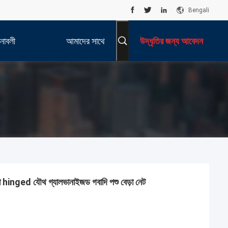
Bengali
নাবলী
আমাদের সাথে
উদ্ধৃতির জন্য আবেদন
যোগাযোগ করুন
া hinged যৌথ গ্যালভানাইজড গবাদি পশু বেড়া নেট