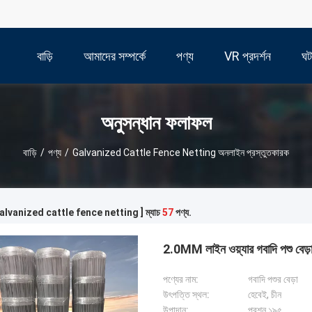
বাড়ি
আমাদের সম্পর্কে
পণ্য
VR প্রদর্শন
ঘট
অনুসন্ধান ফলাফল
বাড়ি
/
পণ্য
/
Galvanized Cattle Fence Netting অনলাইন প্রস্তুতকারক
 [ galvanized cattle fence netting ] ম্যাচ
57
পণ্য.
2.0MM লাইন ওয়্যার গবাদি পশু বেড়
পণ্যের নাম:
গবাদি পশুর বেড়া
উৎপত্তি স্থল:
হেবেই, চীন
উপাদান:
প্রশ্ন ১৯৫