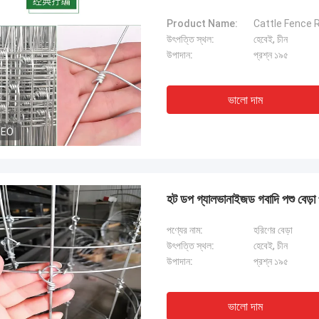
Product Name:
Cattle Fence R
উৎপত্তি স্থল:
হেবেই, চীন
উপাদান:
প্রশ্ন ১৯৫
ভালো দাম
DEO
হট ডপ গ্যালভানাইজড গবাদি পশু বেড়া প্
পণ্যের নাম:
হরিণের বেড়া
উৎপত্তি স্থল:
হেবেই, চীন
উপাদান:
প্রশ্ন ১৯৫
ভালো দাম