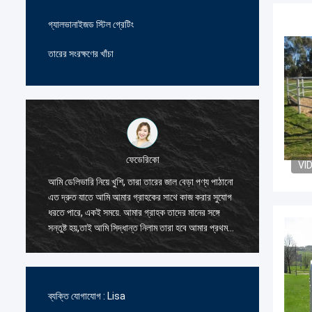
গ্যালভানাইজড স্টিল গ্রেটিং
তারের সংরক্ষণের খাঁচা
ফেডেরিকো
VI
ল,
আমি ডেলিভারি নিয়ে খুশি, তারা তারের জাল বেড়া পণ্য পাঠানো
তারের জাল
এত দ্রুত যাতে আমি আমার গ্রাহকের সাথে কাজ করার সুযোগ
এবং সদয়,
ধরতে পারে, একই সময়ে. আমার গ্রাহক তাদের মানের সঙ্গে
আমি তাদে
সন্তুষ্ট হয়,তাই আমি সিদ্ধান্ত নিলাম তারা হবে আমার প্রথম
আদেশ দুই
সরবরাহকারী জন্য তারের জাল বেড়া পণ্য.
প্রতিযোগি
নির্ভরযোগ্
ব্যক্তি যোগাযোগ :
Lisa