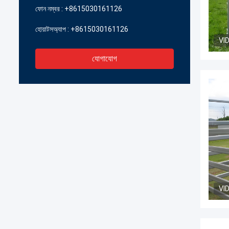
ফোন নম্বর :
+8615030161126
হোয়াটসঅ্যাপ :
+8615030161126
VI
যোগাযোগ
VI