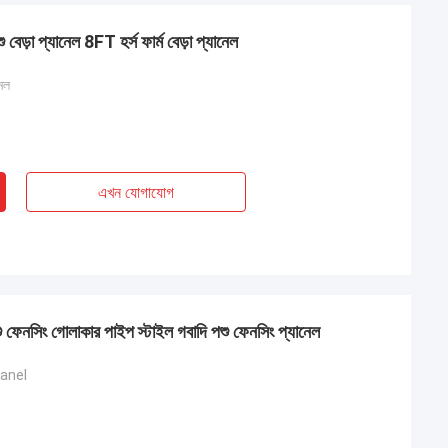
বেড়া প্যানেল 8FT হর্স ফার্ম বেড়া প্যানেল
নেল
এখন যোগাযোগ
হ
র চমত্কার এবং স্থিতিশীল,
্কে আরো জানতে সাহায্য,
 বাজারে জয় করতে
ফেনসিং গোলাকার পাইপ স্টাইল গবাদি পশু ফেনসিং প্যানেল
panel