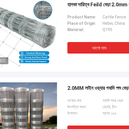
হালকা দায়িত্ব Feild বেড়া 2.0mm গব
Product Name:
Cattle Fence
Place of Origin:
Hebei, China
Material:
Q195
ভালো দাম
DEO
2.0MM লাইন ওয়্যার গবাদি পশু বেড়
পণ্যের নাম:
গবাদি পশুর বেড়া
উৎপত্তি স্থল:
হেবেই, চীন
উপাদান:
প্রশ্ন ১৯৫