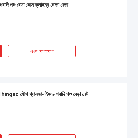
াদি পশু বেড়া কোন ক্লাইম্ব ঘোড়া বেড়া
এখন যোগাযোগ
া hinged যৌথ গ্যালভানাইজড গবাদি পশু বেড়া নেট