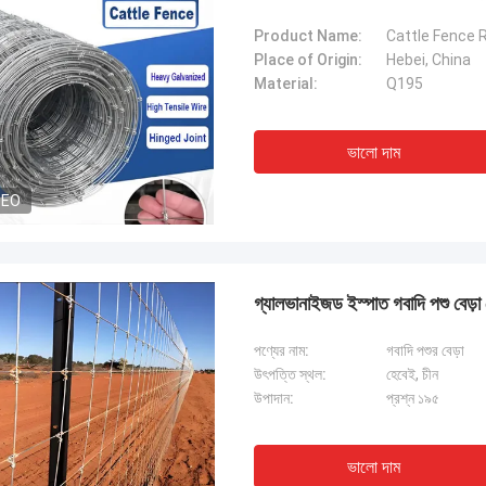
Product Name:
Cattle Fence R
Place of Origin:
Hebei, China
Material:
Q195
ভালো দাম
DEO
গ্যালভানাইজড ইস্পাত গবাদি পশু বেড়া 
পণ্যের নাম:
গবাদি পশুর বেড়া
উৎপত্তি স্থল:
হেবেই, চীন
উপাদান:
প্রশ্ন ১৯৫
ভালো দাম