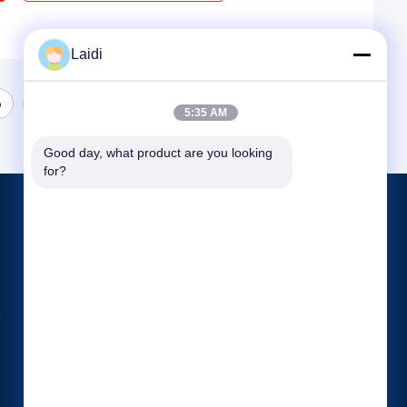
Laidi
6
7
5:35 AM
Good day, what product are you looking 
for?
পণ্য
ধাতু তারের জাল বেড়া
মেটাল অস্থায়ী বেড়া
নলাকার ইস্পাত বেড়া
সব ধরনের