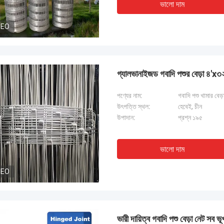
ভালো দাম
DEO
গ্যালভানাইজড গবাদি পশুর বেড়া ৪'x৩২
পণ্যের নাম:
গবাদি পশু খামার বেড়
উৎপত্তি স্থল:
হেবেই, চীন
উপাদান:
প্রশ্ন ১৯৫
ভালো দাম
DEO
ভারী দায়িত্ব গবাদি পশু বেড়া নেট সব ভ