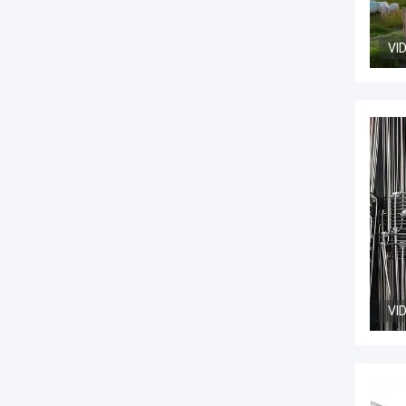
VI
VI