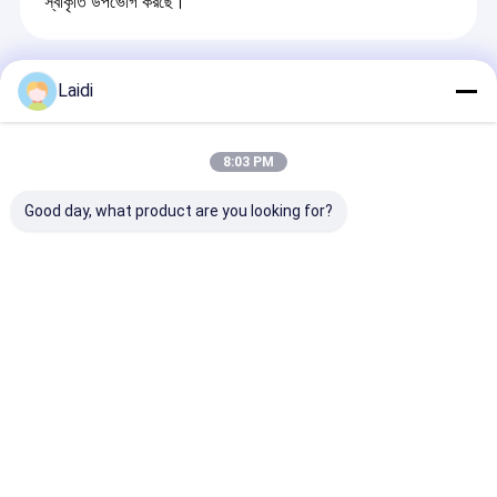
স্বীকৃতি উপভোগ করছে।
প্রস্তাবিত পণ্য
Laidi
8:03 PM
Good day, what product are you looking for?
গ্যালভানাইজড হেরাস স্টাইল
ভারী দায়িত্ব জিংক
সুরক্ষিত বহিরঙ্গন ব্যবহ
2x3.5M মেটাল অস্থায়ী বেড়া
গ্যালভানাইজড স্টীল তারের জাল
কম কার্বন ইস্পাত গ্য
প্যানেল রবার বেস প্লেট
খাঁচা 50x50 মিমি জাল গ্রিড
+ পিভিসি প্রলেপযুক্ত 
32mm ফ্রেম টিউব সঙ্গে
চাকা গুদাম লজিস্টিকের জন্য
৫০x৫০মিমি মেশ খোল
স্ট্যাকিং রোলস
ওয়্যার মেশ বেড়া
অনুসন্ধান পাঠান
অনুসন্ধান পাঠান
অনুসন্ধান পা
বাড়ি
আমাদের
আমাদের সাথে যোগাযোগ
Desktop
Site
সম্পর্কে
করুন
সাইট ম্যাপ
গোপনীয়তা নীতি