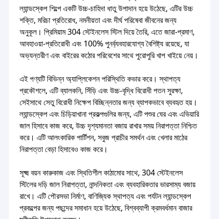
ল্যান্ডস্কেপ শিল্পে একটি উচ্চ-চাহিদা ধাতু উপাদান হয়ে উঠেছে, এটির উচ্চ
শক্তি, মরিচা প্রতিরোধ, নমনীয়তা এবং দীর্ঘ পরিষেবা জীবনের জন্য
অনুকূল। প্রিমিয়াম 304 স্টেইনলেস স্টিল দিয়ে তৈরি, এতে জারা-প্রমাণ,
আবহাওয়া-প্রতিরোধী এবং 100% পুনর্ব্যবহারযোগ্য বৈশিষ্ট্য রয়েছে, যা
অভ্যন্তরীণ এবং বাইরের কঠোর পরিবেশের সাথে পুরোপুরি খাপ খাইয়ে নেয়।
এই পণ্যটি বিভিন্ন অ্যাপ্লিকেশন পরিস্থিতি কভার করে। স্থাপত্য
প্রকৌশলে, এটি ব্যালকনি, সিঁড়ি এবং উচ্চ-বৃদ্ধি বিরোধী পতন সুরক্ষা,
সেইসাথে সেতু বিরোধী নিক্ষেপ বিচ্ছিন্নতার জন্য ব্যাপকভাবে ব্যবহৃত হয়।
ল্যান্ডস্কেপ এবং চিড়িয়াখানা প্রকল্পগুলির জন্য, এটি পশুর ঘের এবং এভিয়ারি
জাল হিসাবে কাজ করে, উচ্চ দৃশ্যমানতা বজায় রাখার সময় নিরাপত্তা নিশ্চিত
করে। এটি আলংকারিক পার্টিশন, সবুজ প্রাচীর সমর্থন এবং খেলার মাঠের
নিরাপত্তা বেড়া হিসাবেও কাজ করে।
সূক্ষ্ম বয়ন কারুকাজ এবং স্থিতিশীল কাঠামোর সাথে, 304 স্টেইনলেস
স্টিলের দড়ি জাল নিরাপত্তা, নান্দনিকতা এবং ব্যবহারিকতার ভারসাম্য বজায়
রাখে। এটি পৌরসভা নির্মাণ, বাণিজ্যিক স্থাপত্য এবং পর্যটন ল্যান্ডস্কেপ
প্রকল্পের জন্য পছন্দের সমাধান হয়ে উঠেছে, বিশ্বব্যাপী ক্রমবর্ধমান বাজার