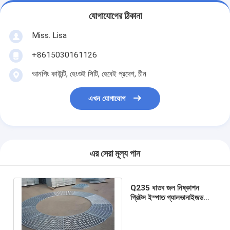
যোগাযোগের ঠিকানা
Miss. Lisa
+8615030161126
আনপিং কাউন্টি, হেংশুই সিটি, হেবেই প্রদেশ, চীন
এখন যোগাযোগ
এর সেরা মূল্য পান
Q235 ধাতব জল নিষ্কাশন
গ্রিটস ইস্পাত গ্যালভানাইজড
গ্রিট ড্রাইভওয়ে ড্রেনেশনের জন্য