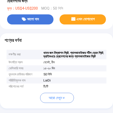
ড্রেনেশনের জন্য
মূল্য：US$4-US$200
MOQ：50 পিসি
ভালো দাম
এখন যোগাযোগ
পণ্যের বর্ণনা
,
,
ধাতব জল নিষ্কাশন গ্রিট
গ্যালভানাইজড স্টীল ড্রেন গ্রিট
লক্ষণীয় করা
ড্রাইভওয়ে ড্রেনেশনের জন্য গ্যালভানাইজড গ্রিট
উৎপত্তি স্থল
হেবেই, চীন
ডেলিভারি সময়
১৫-২০ দিন
ন্যূনতম চাহিদার পরিমাণ
50 পিসি
পরিচিতিমুলক নাম
LaiDi
পরিশোধের শর্ত
টি/টি
আরো দেখুন