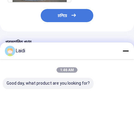
চালিয়ে
প্রস্তাবিত পণ্য
Laidi
1:46 AM
Good day, what product are you looking for?
ঢালাই Serrated বার
Industry Hot Dipped
গরম ডুব গ্যালভানাইজ
Walkway ভারী দায়িত্ব
Galvanized Welded
গ্রিটিং 505 Serra
Galvanized ইস্পাত গ্রিটিং
Metal Stair Steps
নিরাপত্তা পথচারী ইস্পা
Steel Grating
ভালো দাম
ভালো দাম
ভালো দাম