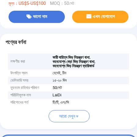
মূল্য：US$5-US$100
MOQ：50সেট
ভালো দাম
এখন যোগাযোগ
পণ্যের বর্ণনা
,
ভারী দায়িত্ব ভিড় নিয়ন্ত্রণ বাধা
লক্ষণীয় করা
,
বহনযোগ্য বেড়া ভিড় নিয়ন্ত্রণ বাধা
বহনযোগ্য ভিড় নিয়ন্ত্রণ ব্যারিকার্ড
উৎপত্তি স্থল
হেবেই, চীন
ডেলিভারি সময়
১৫-২০ দিন
ন্যূনতম চাহিদার পরিমাণ
50সেট
পরিচিতিমুলক নাম
LaiDi
পরিশোধের শর্ত
টি/টি, এল/সি
আরো দেখুন