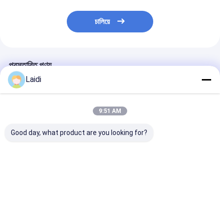
চালিয়ে
প্রস্তাবিত পণ্য
Laidi
9:51 AM
Good day, what product are you looking for?
Stainless Steel Anti
Heavy Duty 4FT
High Security 
Climb Strong Traffic
Portable Steel Crowd
dipped Galvan
Safety Crowd
Control Barrier with
Metal Crowd C
Control Barrier
5000N Vertical Load
Barrier with 5
and 1.5mm Pipe
Vertical Load 
ভালো দাম
ভালো দাম
ভালো দাম
Thickness
1.1*2.2m Panel