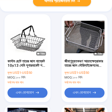
আপনার প্রয়োজনীয়তা দিন
কাস্টম ছোট তারের জাল বাস্কেট
জীবাণুমুক্তকরণ আয়তক্ষেত্রাকার
10x13 সেমি সুপারমার্কেট শপিং
তারের জাল স্টেরিলাইজেশনের
কার্ট
জন্য ধাতব বাস্কেট
মূল্য:
US$1-US$50
মূল্য:
US$1-US$50
MOQ:
১০০ পিসি
MOQ:
১০০ পিসি
সর্বশেষ দাম পান
সর্বশেষ দাম পান
এখন যোগাযোগ
এখন যোগাযোগ