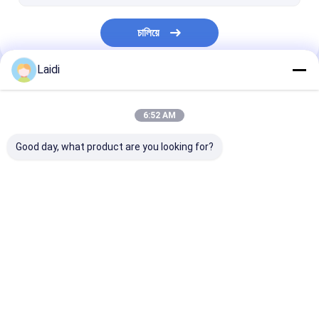
পশু ফাঁদ খাঁচা
চালিয়ে
গ্যালভানাইজড স্টিল গ্রেটিং
তারের জালের বাস্কেট
Laidi
আমাদের বিভাগসমূহ
6:52 AM
Good day, what product are you looking for?
ধাতু তারের জাল বেড়া
মেটাল অস্থায়ী বেড়া
নলাকার ইস্পাত বেড়া
বাড়ি
আমাদের
আমাদের সাথে যোগাযোগ
Desktop
Site
সম্পর্কে
করুন
সাইট ম্যাপ
গোপনীয়তা নীতি