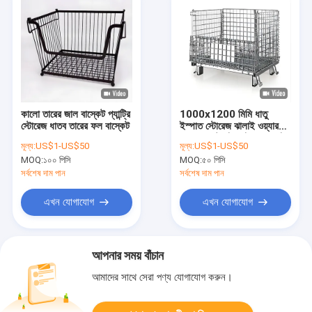
কালো তারের জাল বাস্কেট প্যান্ট্রি
1000x1200 মিমি ধাতু
স্টোরেজ ধাতব তারের ফল বাস্কেট
ইস্পাত স্টোরেজ ঝালাই ওয়্যার
জাল প্যালেট খাঁচা ভাঁজযোগ্য খাঁচা
মূল্য:
US$1-US$50
মূল্য:
US$1-US$50
ধারক
MOQ:
১০০ পিসি
MOQ:
৫০ পিসি
সর্বশেষ দাম পান
সর্বশেষ দাম পান
এখন যোগাযোগ
এখন যোগাযোগ
আপনার সময় বাঁচান
আমাদের সাথে সেরা পণ্য যোগাযোগ করুন।