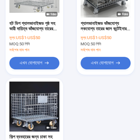
আমাদের সম্বন্ধে
কারখানা ভ্রমণ
হট ডিপ গ্যালভানাইজড পৃষ্ঠ সহ
গ্যালভানাইজড ভাঁজযোগ্য
ভারী দায়িত্ব ভাঁজযোগ্য তারের
লকযোগ্য তারের জাল কন্টেইনার
গুণগত মান নিয়ন্ত্রণ
জাল স্টোরেজ খাঁচা
স্টোরেজ কেজ গুদাম জন্য
মূল্য:
US$1-US$50
মূল্য:
US$1-US$50
MOQ:
50 পিসি
MOQ:
50 পিসি
যোগাযোগ করুন
সর্বশেষ দাম পান
সর্বশেষ দাম পান
খবর
এখন যোগাযোগ
এখন যোগাযোগ
মামলা
একটি উদ্ধৃতি অনুরোধ করুন
ধাতু তারের জাল বেড়া
মেটাল অস্থায়ী বেড়া
শিল্প ব্যবহারের জন্য চাকা সহ