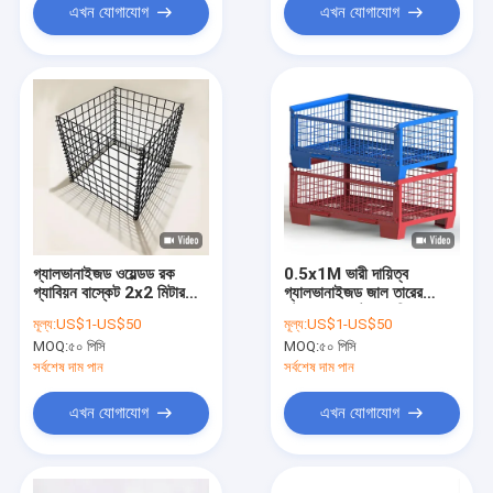
এখন যোগাযোগ
এখন যোগাযোগ
গ্যালভানাইজড ওয়েল্ডড রক
0.5x1M ভারী দায়িত্ব
গ্যাবিয়ন বাস্কেট 2x2 মিটার
গ্যালভানাইজড জাল তারের
বাগান বেড়া
স্টোরেজ বাস্কেট ধাতু বিন ধারক
মূল্য:
US$1-US$50
মূল্য:
US$1-US$50
OEM ODM
MOQ:
৫০ পিসি
MOQ:
৫০ পিসি
সর্বশেষ দাম পান
সর্বশেষ দাম পান
এখন যোগাযোগ
এখন যোগাযোগ