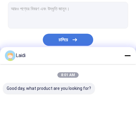
নলাকার ইস্পাত বেড়া
স্টেইনলেস স্টীল তারের দড়ি জাল
গবাদি পশু খামার বেড়া
চালিয়ে
গবাদি পশু বেড়া প্যানেল
Laidi
V Mesh নিরাপত্তা বেড়া
আমাদের বিভাগসমূহ
ভিড় নিয়ন্ত্রণ বাধা
8:01 AM
অ্যান্টি-ক্লাইম্বিং সিকিউরিটি বেড়া
Good day, what product are you looking for?
চেন লিংক বেড়া
রেজার কাঁটাতারের তার
ধাতু তারের জাল বেড়া
মেটাল অস্থায়ী বেড়া
নলাকার ইস্পাত বেড়া
স্টিলের কুকুরের ক্যানেল