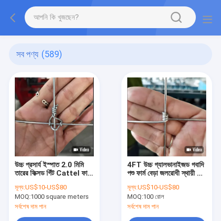
সব পণ্য
(589)
উচ্চ প্রসার্য ইস্পাত 2.0 মিমি
4FT উচ্চ গ্যালভানাইজড গবাদি
তারের ফিক্সড গিঁট Cattel ফার্ম
পশু ফার্ম বেড়া জলরোধী স্থায়ী গিঁট
বেড়া
ভেড়া বেড়া রোল
মূল্য:
US$10-US$80
মূল্য:
US$10-US$80
MOQ:
1000 square meters
MOQ:
100 রোল
সর্বশেষ দাম পান
সর্বশেষ দাম পান