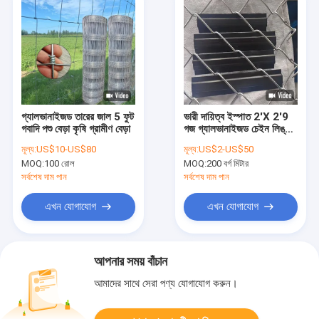
গ্যালভানাইজড তারের জাল 5 ফুট
ভারী দায়িত্ব ইস্পাত 2'X 2'9
গবাদি পশু বেড়া কৃষি গ্রামীণ বেড়া
গজ গ্যালভানাইজড চেইন লিঙ্ক
বেড়া তারের জাল ডায়মন্ড
মূল্য:
US$10-US$80
মূল্য:
US$2-US$50
MOQ:
100 রোল
MOQ:
200 বর্গ মিটার
সর্বশেষ দাম পান
সর্বশেষ দাম পান
এখন যোগাযোগ
এখন যোগাযোগ
আপনার সময় বাঁচান
আমাদের সাথে সেরা পণ্য যোগাযোগ করুন।