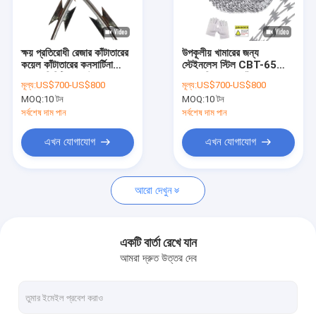
আমাদের সম্বন্ধে
কারখানা ভ্রমণ
ক্ষয় প্রতিরোধী রেজার কাঁটাতারের
উপকূলীয় খামারের জন্য
কয়েল কাঁটাতারের কনসার্টিনা
স্টেইনলেস স্টিল CBT-65
গুণগত মান নিয়ন্ত্রণ
ওয়্যার সিবিটি -60 উচ্চ সুরক্ষা
রেজার নিরাপত্তা কাঁটাযুক্ত তারের
মূল্য:
US$700-US$800
মূল্য:
US$700-US$800
গ্যালভানাইজড বাধা
কয়েল ক্ষয়রোধী
MOQ:
10 টন
MOQ:
10 টন
যোগাযোগ করুন
সর্বশেষ দাম পান
সর্বশেষ দাম পান
খবর
এখন যোগাযোগ
এখন যোগাযোগ
মামলা
আরো দেখুন
একটি উদ্ধৃতি অনুরোধ করুন
একটি বার্তা রেখে যান
আমরা দ্রুত উত্তর দেব
ধাতু তারের জাল বেড়া
মেটাল অস্থায়ী বেড়া