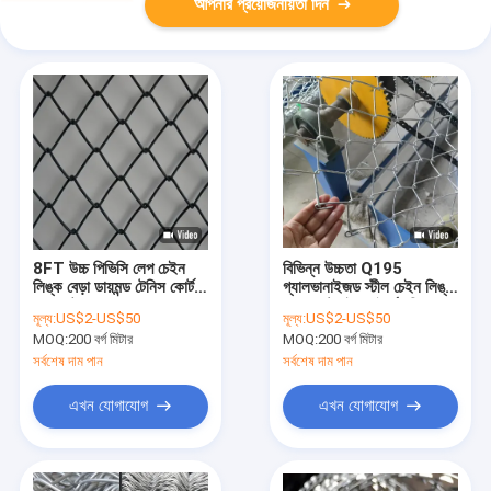
আপনার প্রয়োজনীয়তা দিন
8FT উচ্চ পিভিসি লেপ চেইন
বিভিন্ন উচ্চতা Q195
লিঙ্ক বেড়া ডায়মন্ড টেনিস কোর্ট
গ্যালভানাইজড স্টীল চেইন লিঙ্ক
বেড়া নেট
বেড়া কাস্টমাইজড দৈর্ঘ্য নিরাপত্তা
মূল্য:
US$2-US$50
মূল্য:
US$2-US$50
MOQ:
200 বর্গ মিটার
MOQ:
200 বর্গ মিটার
সর্বশেষ দাম পান
সর্বশেষ দাম পান
এখন যোগাযোগ
এখন যোগাযোগ