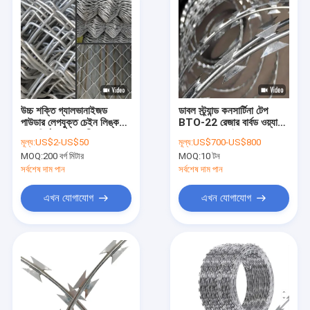
উচ্চ শক্তি গ্যালভানাইজড
ডাবল স্ট্র্যান্ড কনসার্টিনা টেপ
পাউডার লেপযুক্ত চেইন লিঙ্ক
BTO-22 রেজার বার্বড ওয়্যার
বেড়া নির্মাণ বাগান ক্রীড়া জন্য
কয়েল গ্যালভানাইজড
মূল্য:
US$2-US$50
মূল্য:
US$700-US$800
MOQ:
200 বর্গ মিটার
MOQ:
10 টন
সর্বশেষ দাম পান
সর্বশেষ দাম পান
এখন যোগাযোগ
এখন যোগাযোগ
বাড়ি
পণ্য
ভিআর শো