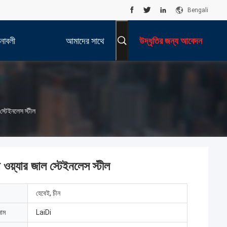
Bengali
নাবলী
আমাদের সাথে
উদ্ধৃতির জন্য আবেদন
যোগাযোগ করুন
্টেইনলেস স্টীল
়্যার জাল স্টেইনলেস স্টীল
হেবেই, চীন
নাম
LaiDi