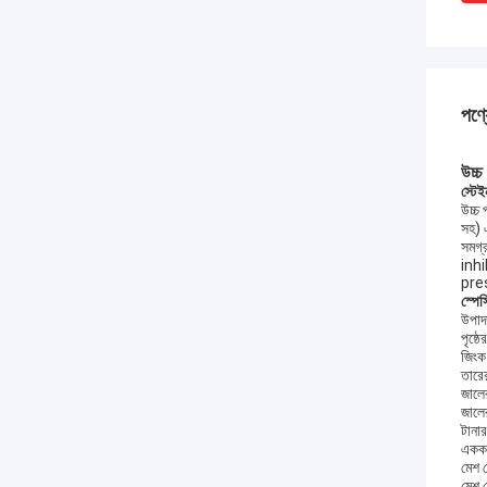
পণ্য
উচ্চ
স্টেই
উচ্চ 
সহ) এ
সমগ
inh
pres
স্পে
উপাদা
পৃষ্ঠ
জিংক
তারের
জালে
জালে
টানা
একক 
মেশ 
মেশ 