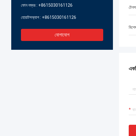
ফোন নম্বর :
+8615030161126
টেনস
হোয়াটসঅ্যাপ :
+8615030161126
বিশে
যোগাযোগ
একটি