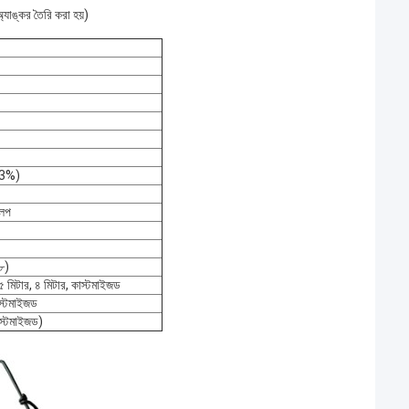
্যাঙ্কর তৈরি করা হয়)
3%)
লেপ
৮)
.৫ মিটার, ৪ মিটার, কাস্টমাইজড
াস্টমাইজড
স্টমাইজড)