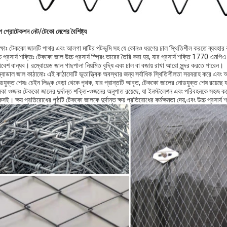
প প্রোটেকশন নেট/টেকো মেশের বৈশিষ্ট্য
রক্ষাঃ টেককো জালটি পাথর এবং আলগা মাটির পটভূমি সহ যে কোনও ধরণের ঢাল স্থিতিশীল করতে ব্যবহার
চ প্রসার্য শক্তিঃ টেককো জাল উচ্চ প্রসার্য স্প্রিং তারের তৈরি করা হয়, যার প্রসার্য শক্তি 1770 এমপিএ
বেশ বান্ধব। রম্বোয়েড জাল গাছপালা নিয়মিত বৃদ্ধি এবং ঢাল বা বজায় রাখা আরো সুন্দর করতে পারেন।
্বোডাল জাল কাঠামোঃ এই কাঠামোটি ভূতাত্ত্বিক অবস্থার জন্য সর্বাধিক স্থিতিশীলতা সরবরাহ করে এবং 
ডযুক্ত শেষঃ চেইন লিঙ্ক বেড়া থেকে পৃথক, যার প্রান্তটি আবৃত, টেককো জালের নোডযুক্ত শেষ রয়েছে 
লকা ওজনঃ টেককো জালের দুর্দান্ত শক্তি-ওজনের অনুপাত রয়েছে, যা ইনস্টলেশন এবং পরিবহনকে সহজ 
সই। ক্ষয় প্রতিরোধের পৃষ্ঠটি টেককো জালকে দুর্দান্ত ক্ষয় প্রতিরোধের কর্মক্ষমতা দেয়,এবং উচ্চ প্রসা