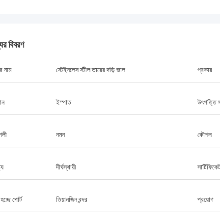
যের বিবরণ
র নাম
স্টেইনলেস স্টীল তারের দড়ি জাল
প্রকার
ান
ইস্পাত
উৎপত্তি 
টম
আবদুল্লাহ
্য সরবরাহকারী আমার প্রতি খুব ধৈর্যশীল
আপনার তারের জাল বেড়া পণ্য মানের চমত্কার
শৈলী
নমন
কৌশল
কে পণ্য সম্পর্কে অনেক ধারণা পরামর্শ, তাই
শুরু থেকে, আপনি আমাকে পণ্য সম্পর্কে আরো 
জ করার সিদ্ধান্ত নিয়েছে। এমনকি প্রথম
আমি ভবিষ্যতে বিশ্বাস করি। আমরা বাজারে 
।কিন্তু তাদের দাম খুবই
সহযোগিতা করবে।
ট্য
দীর্ঘস্থায়ী
সার্টিফিকে
ং আমি গুণমান নিয়েও সন্তুষ্ট, খুব
া।
চ্ছে পোর্ট
তিয়ানজিন বন্দর
প্রয়োগ