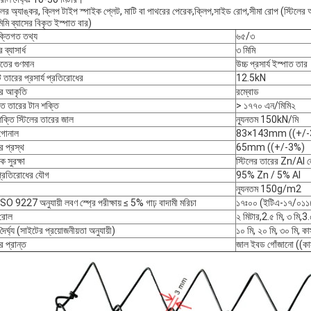
িলের অ্যাঙ্কর, ক্লিপ টাইপ স্পাইক প্লেট, মাটি বা পাথরের পেরেক,ক্লিপ,সাইড রোপ,সীমা রোপ (স্টিলের অ
মি ব্যাসের বিকৃত ইস্পাত বার)
ুক্তিগত তথ্য
৬৫/৩
 ব্যাসার্ধ
৩ মিমি
াতের গুণমান
উচ্চ প্রসার্য ইস্পাত তার
 তারের প্রসার্য প্রতিরোধের
12.5kN
র আকৃতি
রম্বোড
াত তারের টান শক্তি
> ১৭৭০ এন/মিমি২
শক্তি স্টিলের তারের জাল
ন্যূনতম 150kN/মি
াগোনাল
83×143mm ((+/-
র প্রস্থ
65mm ((+/-3%)
 সুরক্ষা
স্টিলের তারের Zn/AI 
় প্রতিরোধের যৌগ
95% Zn / 5% AI
ন্যূনতম 150g/m2
SO 9227 অনুযায়ী লবণ স্প্রে পরীক্ষায় ≤ 5% গাঢ় বাদামী মরিচা
১৭ঃ০০ (ইটিএ-১৭/০১১
 রোল
২ মিটার,2.৫ মি, ৩ মি,3
ৈর্ঘ্য (সাইটের প্রয়োজনীয়তা অনুযায়ী)
১০ মি, ২০ মি, ৩০ মি, ক
র প্রান্ত
জাল ইবড গোঁজানো ((কা