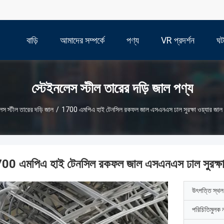
বাড়ি
আমাদের সম্পর্কে
পণ্য
VR প্রদর্শন
ঘট
স্টেইনলেস স্টীল তারের দড়ি জাল পণ্য
েস স্টীল তারের দড়ি জাল
/
1700 এমপিএ হাই টেনসিল রকফল জাল এসএনএস ঢাল সুরক্ষা ওয়্যার জাল স
00 এমপিএ হাই টেনসিল রকফল জাল এসএনএস ঢাল সুরক্ষা ওয
উৎপত্তি স্থল
পরিচিতিমুলক 