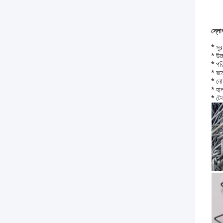
স্লো
* সু
* উচ্
* পরি
* রম
* নো
* হা
* টেক