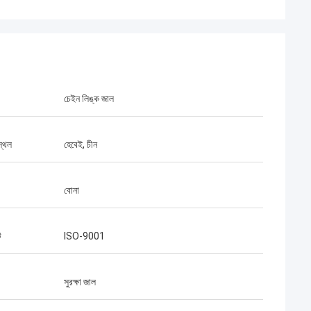
চেইন লিঙ্ক জাল
স্থল
হেবেই, চীন
 এবং স্থিতিশীল,
বোনা
জানতে সাহায্য,
জয় করতে
ট
ISO-9001
সুরক্ষা জাল