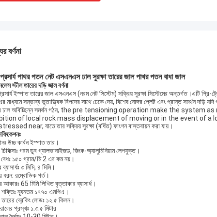
ের বর্ণনা
 প্রসার্য পাথর পতন নেট এসএনএস ঢাল সুরক্ষা তারের জাল পাথর পতন বাধা জাল
নলেস স্টীল তারের দড়ি জাল বর্ণনা
প্রসার্য ইস্পাত তারের জাল এসএনএস (নরম নেট সিস্টেম) সক্রিয় সুরক্ষা সিস্টেমের অন্তর্গত।এটি প্রি-ট্রে
র মাধ্যমে সম্ভাব্য ভূতাত্ত্বিক বিপদের সাথে ঢেকে দেয়, বিশেষ নোঙ্গর প্লেট এবং প্রান্ত সমর্থন দড়ি যদি
্র ঢাল অবিচ্ছিন্ন সমর্থন গঠন, the pre tensioning operation make the syste
ibition of local rock mass displacement of moving or in the event of a l
tressed near, যাতে তার সক্রিয় সুরক্ষা (বর্ধিত) ফাংশন বাস্তবায়ন করা যায়।
সিফিকেশনঃ
নঃ উচ্চ কার্বন ইস্পাত তার।
ের চিকিত্সাঃ গরম ডুব গ্যালভানাইজড, জিংক-অ্যালুমিনিয়াম লেপযুক্ত।
 বেধঃ ১৫০ গ্রাম/মি 2 এর কম নয়।
 ব্যাসার্ধঃ ৩ মিমি, ৪ মিমি।
র ধরন: রম্বোডিক গর্ত।
র আকারঃ 65 মিমি লিখিত বৃত্তাকার ব্যাসার্ধ।
র শক্তিঃ ন্যূনতম ১৭৭০ এমপিএ।
তারের ব্রেকিং লোডঃ ১২.৫ কিলন।
রোলের প্রস্থঃ ১.৩.৫ মিটার
রোল দৈর্ঘ্যঃ 10-30 মিটার।