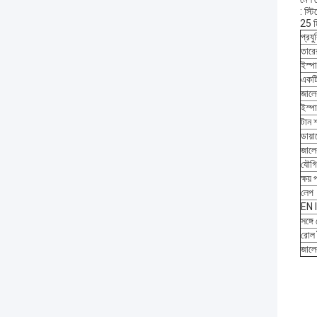
: স্ট
25 মি
প্রয
তারের
ইস্প
একটি
জালে
ইস্প
টান 
ডায়
জালে
যৌগিক
ক্ষয
লেপ
EN I
সঙ্গে
রোল দ
জালে