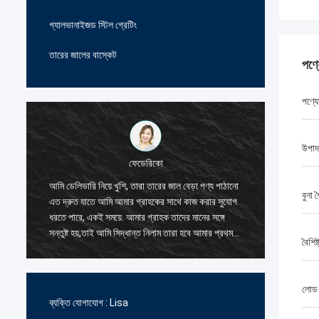
গ্যালভানাইজড স্টিল গ্রেটিং
তারের জালের বাস্কেট
পণ্
পণ্যে
উপাদ
ফেডেরিকো
আমি ডেলিভারি নিয়ে খুশি, তারা তারের জাল বেড়া পণ্য পাঠানো
তারের জাল বেড়া পণ
বুনা 
এত দ্রুত যাতে আমি আমার গ্রাহকের সাথে কাজ করার সুযোগ
এবং সদয়, তারা আমা
ধরতে পারে, একই সময়ে. আমার গ্রাহক তাদের মানের সঙ্গে
আমি তাদের সাথে কা
সন্তুষ্ট হয়,তাই আমি সিদ্ধান্ত নিলাম তারা হবে আমার প্রথম
আদেশ দুই অনেক নয়
বৈশিষ্
সরবরাহকারী জন্য তারের জাল বেড়া পণ্য.
প্রতিযোগিতামূলক এব
নির্ভরযোগ্য নির্মাত
লোড হ
ব্যক্তি যোগাযোগ :
Lisa