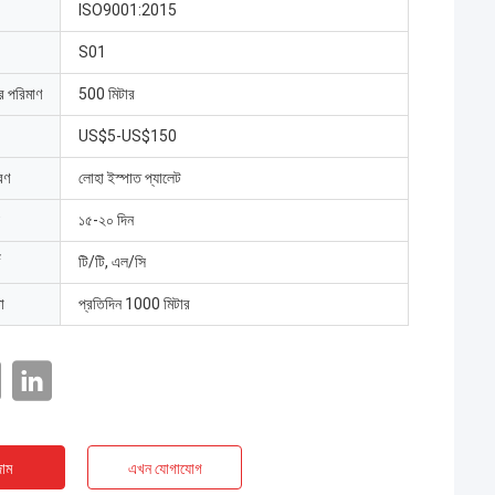
ISO9001:2015
S01
ার পরিমাণ
500 মিটার
US$5-US$150
রণ
লোহা ইস্পাত প্যালেট
১৫-২০ দিন
টি/টি, এল/সি
া
প্রতিদিন 1000 মিটার
াম
এখন যোগাযোগ