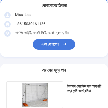
যোগাযোগের ঠিকানা
Miss. Lisa
+8615030161126
আনপিং কাউন্টি, হেংশুই সিটি, হেবেই প্রদেশ, চীন
এখন যোগাযোগ
এর সেরা মূল্য পান
সিলভার হোয়াইট জাল অস্থায়ী
বেড়া কৃষি অস্ট্রেলিয়া