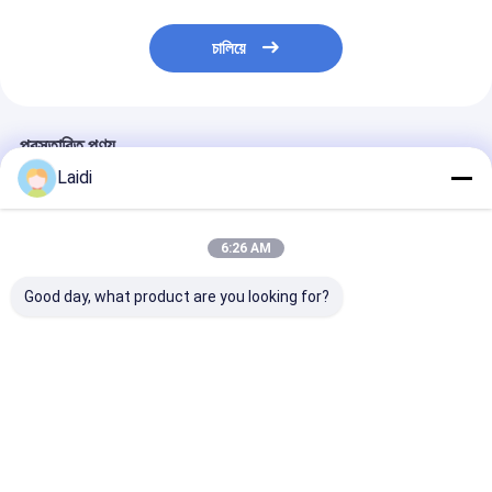
চালিয়ে
প্রস্তাবিত পণ্য
Laidi
6:26 AM
Good day, what product are you looking for?
গরম ডুবানো গ্যালভানাইজড
বহিরঙ্গন গ্যালভানাইজড হেরা
হেরা স্টাইল ২*৩.৫এম
হেরাস ফেন্সিং ২x3.5M নির্মাণ
স্টাইলের মেটাল অস্থায়ী বিল্ডিং
টেম্পোরারি ফেন্স প্যা
সাইটের জন্য পোর্টেবল অস্থায়ী
সাইট নিরাপত্তা বেড়া
রাবার বেস প্লেট
বেড়া
ভালো দাম
ভালো দাম
ভালো দাম