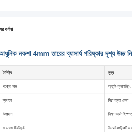
ের বর্ণনা
আধুনিক নকশা 4mm তারের ব্যাসার্ধ পরিষ্কার দৃশ্য উচ্চ নির
বৈশিষ্ট্য
মূল্য
পণ্যের নাম
অ্যান্টি-ক্লাইম্বিং 
ব্যবহার
নিরাপত্তা বেড়া
উপাদান
নিম্ন কার্বন ইস্পা
সারফেস ট্রিটমেন্ট
ইলেক্ট্রোস্ট্যাটিক স