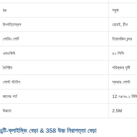
রঙ
সবুজ
উৎপত্তিস্থল
হেবেই, চীন
লোডিং পোর্ট
তিয়ানজিন বন্দর
এমওকিউ
৫০ পিসি
বৈশিষ্ট্য
পরিষ্কার দৃষ্টি
পোস্ট স্টাইল
স্কয়ার পোস্ট
জালের গর্ত
12.৭x৭৬.২ মিমি
উচ্চতা
2.5M
এন্টি-ক্লাইম্বিং বেড়া & 358 উচ্চ নিরাপত্তা বেড়া