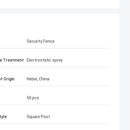
Security Fence
e Treatment
Electrostatic spray
হ
র চমত্কার এবং স্থিতিশীল,
f Origin
Hebei, China
্কে আরো জানতে সাহায্য,
 বাজারে জয় করতে
50 pcs
tyle
Square Post