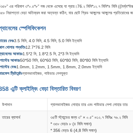
"৩৫৮" এর পরিমাপ ৩*০.৫*৮" গজ থেকে এসেছে যা প্রায়।76.২ মিমি*১২.৭ মিমি*৪ মিমি ((দৈর্ঘ্য*উচ্চ
৩৫৮ নিরাপত্তা বেড়া অতিক্রম করা অত্যন্ত কঠিন, যার ছোট গ্রিড আঙ্গুলের আঙ্গুলের প্রতিরোধের জন
প্যানেলের স্পেসিফিকেশন
তারের বেধঃ
3.5 মিমি, 4.0 মিমি, 4.5 মিমি, 5.0 মিমি ইত্যাদি
জাল খোলার পদ্ধতিঃ
12.7*76.2 মিমি
প্যানেলের আকারঃ
1.5*2 মি, 1.8*2.5 মি, 2*3 মি ইত্যাদি
পোস্টের আকারঃ
50*50 মিমি, 60*60 মিমি, 60*80 মিমি, 80*80 মিমি ইত্যাদি
পোস্টের বেধঃ
1.0mm, 1.2mm, 1.5mm, 1.8mm, 2.0mm ইত্যাদি
সারফেস ট্রিটমেন্টঃ
গ্যালভানাইজড, পাউডার লেপযুক্ত
358 এন্টি ক্লাইম্বিং বেড়া বিস্তারিত বিবরণ
উপাদান
গ্যালভানাইজড লোহার তার এবং পাউডার লেপা লোহার তার
তারের ব্যাসার্ধ
৩৫টি স্ট্যান্ডের জন্য ৩" × ০.৫" =১২.৭ মিমিx ৭৬.২ মিমি
* ৩৫৮ বেড়াঃ ৮ (৪ মিমি সমান)
* 356 বেড়াঃ 6 (4,8 মিমি সমান)