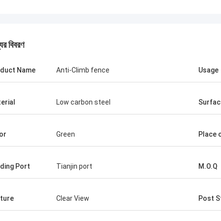
যের বিবরণ
duct Name
Anti-Climb fence
Usage
erial
Low carbon steel
Surfac
টম
আবদুল্লা
 বেড়া পণ্য সরবরাহকারী আমার প্রতি খুব ধৈর্যশীল
আপনার তারের জাল বেড়া পণ্য মানে
or
Green
Place o
 তারা আমাকে পণ্য সম্পর্কে অনেক ধারণা পরামর্শ, তাই
শুরু থেকে, আপনি আমাকে পণ্য সম্পর
র সাথে কাজ করার সিদ্ধান্ত নিয়েছে। এমনকি প্রথম
আমি ভবিষ্যতে বিশ্বাস করি। আমরা
 অনেক নয়।কিন্তু তাদের দাম খুবই
সহযোগিতা করবে।
ding Port
Tianjin port
M.O.Q
তামূলক এবং আমি গুণমান নিয়েও সন্তুষ্ট, খুব
য নির্মাতা।
ture
Clear View
Post S