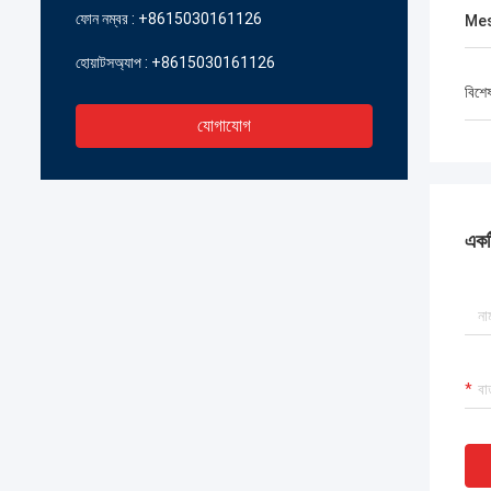
ফোন নম্বর :
+8615030161126
Mes
হোয়াটসঅ্যাপ :
+8615030161126
বিশে
যোগাযোগ
একটি