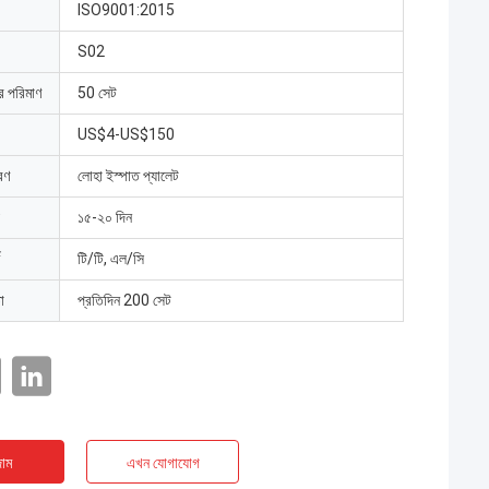
ISO9001:2015
S02
ার পরিমাণ
50 সেট
US$4-US$150
রণ
লোহা ইস্পাত প্যালেট
১৫-২০ দিন
টি/টি, এল/সি
া
প্রতিদিন 200 সেট
াম
এখন যোগাযোগ