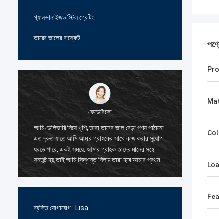
গ্যালভানাইজড স্টিল গ্রেটিং
তারের জালের বাস্কেট
পণ্
Pro
Mat
ফেডেরিকো
ল,
আমি ডেলিভারি নিয়ে খুশি, তারা তারের জাল বেড়া পণ্য পাঠানো
তারের জাল
Col
এত দ্রুত যাতে আমি আমার গ্রাহকের সাথে কাজ করার সুযোগ
এবং সদয়,
ধরতে পারে, একই সময়ে. আমার গ্রাহক তাদের মানের সঙ্গে
আমি তাদে
সন্তুষ্ট হয়,তাই আমি সিদ্ধান্ত নিলাম তারা হবে আমার প্রথম
আদেশ দুই
Loa
সরবরাহকারী জন্য তারের জাল বেড়া পণ্য.
প্রতিযোগি
নির্ভরযোগ্
Fea
ব্যক্তি যোগাযোগ :
Lisa