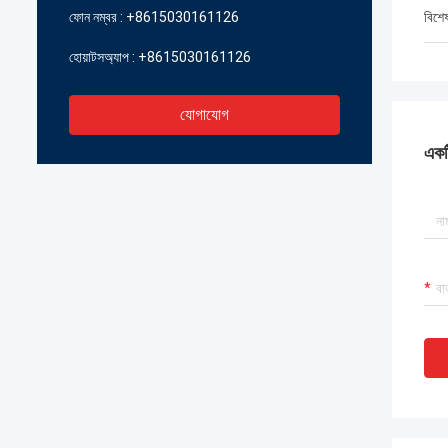
ফোন নম্বর :
+8615030161126
বিশে
হোয়াটসঅ্যাপ :
+8615030161126
যোগাযোগ
একটি