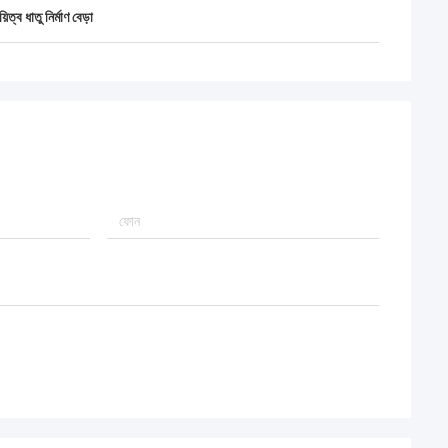
়িত্ব ধাতু নির্মাণ বেড়া