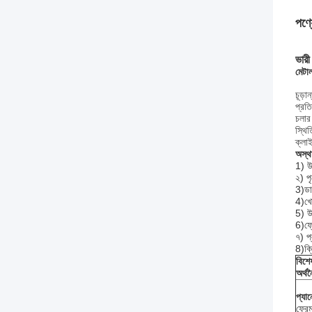
পণ্য
ভারী
মেটাল
চূড়া
প্রত
চলার
স্থিত
ক্লাই
অস্থা
1) উ
২) প
3)ড
4)খ
5) উ
6)ফ
৭) প
8)ক্
বিশে
অর্থ
প্য
ফ্র