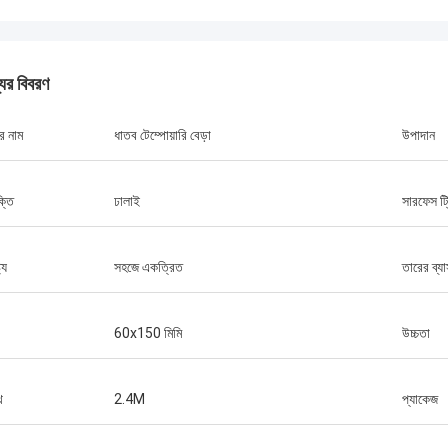
যের বিবরণ
র নাম
ধাতব টেম্পোয়ারি বেড়া
উপাদান
ক্তি
ঢালাই
সারফেস ট্র
আবদুল্লাহ
ধৈর্যশীল
আপনার তারের জাল বেড়া পণ্য মানের চমত্কার এবং স্থিতিশীল,
ট্য
সহজে একত্রিত
তারের ব্য
রামর্শ, তাই
শুরু থেকে, আপনি আমাকে পণ্য সম্পর্কে আরো জানতে সাহায্য,
মনকি প্রথম
আমি ভবিষ্যতে বিশ্বাস করি। আমরা বাজারে জয় করতে
সহযোগিতা করবে।
60x150 মিমি
উচ্চতা
খুব
থ
2.4M
প্যাকেজ