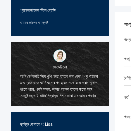
গ্যালভানাইজড স্টিল গ্রেটিং
তারের জালের বাস্কেট
পণ্
পণ্যে
প্রযু
ফেডেরিকো
টম
, তারা তারের জাল বেড়া পণ্য পাঠানো
তারের জাল বেড়া পণ্য সরবরাহকারী আমার প্রতি খুব 
বৈশিষ্
ার গ্রাহকের সাথে কাজ করার সুযোগ
এবং সদয়, তারা আমাকে পণ্য সম্পর্কে অনেক ধারণা প
আমার গ্রাহক তাদের মানের সঙ্গে
আমি তাদের সাথে কাজ করার সিদ্ধান্ত নিয়েছে। এ
দ্ধান্ত নিলাম তারা হবে আমার প্রথম
আদেশ দুই অনেক নয়।কিন্তু তাদের দাম খুবই
গর্ত
জাল বেড়া পণ্য.
প্রতিযোগিতামূলক এবং আমি গুণমান নিয়েও সন্তুষ্ট, 
নির্ভরযোগ্য নির্মাতা।
প্রস্
ব্যক্তি যোগাযোগ :
Lisa