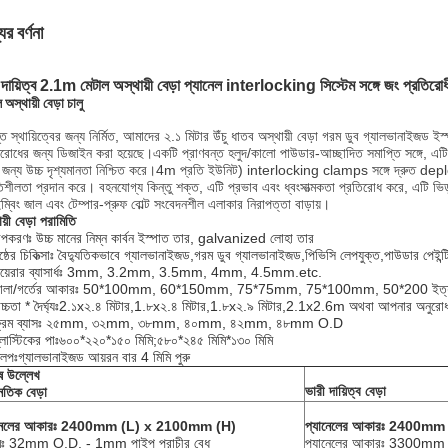
ের বর্ণনা
 দায়িত্ব 2.1m মেটাল অস্থায়ী বেড়া প্যানেল interlocking সিস্টেম সঙ্গে জং প্রতিরোধী 
 অস্থায়ী বেড়া চালু
ন্ত স্থায়িত্বের জন্য নির্মিত, আমাদের ২.১ মিটার উঁচু ধাতব অস্থায়ী বেড়া গরম ডুব গ্যালভানাইজড ইস
িরোধের জন্য ডিজাইন করা হয়েছে।একটি প্রাণবন্ত হলুদ/কালো পাউডার-আচ্ছাদিত সমাপ্তি সঙ্গে, এটি 
 জন্য উচ্চ দৃশ্যমানতা নিশ্চিত করে।4m প্রতি ইউনিট) interlocking clamps সঙ্গে দ্রুত deplo
িশীলতা প্রদান করে। বহনযোগ্য কিন্তু শক্ত, এটি প্রভাব এবং ধ্বংসাত্মকতা প্রতিরোধ করে, এটি ভিড় ব্যব
ম্বিং জাল এবং টেম্পার-প্রুফ বোল্ট সংবেদনশীল এলাকার নিরাপত্তা বাড়ায়।
য়ী বেড়া পরামিতি
পকরণঃ উচ্চ মানের নিম্ন কার্বন ইস্পাত তার, galvanized লোহা তার
ৃষ্ঠের চিকিত্সাঃ বৈদ্যুতিকভাবে গ্যালভানাইজড,গরম ডুব গ্যালভানাইজড,পিভিসি লেপযুক্ত,পাউডার পেইন্ট
ায়েরার ব্যাসার্ধঃ 3mm, 3.2mm, 3.5mm, 4mm, 4.5mm.etc.
োলা/গর্তের আকারঃ 50*100mm, 60*150mm, 75*75mm, 75*100mm, 50*200 ইত্য
চ্চতা * দৈর্ঘ্যঃ2.১x২.৪ মিটার,1.৮x২.৪ মিটার,1.৮x২.৯ মিটার,2.1x2.6m অথবা আপনার অনুরোধ 
্রেম ব্যাসঃ ২৫mm, ৩২mm, ৩৮mm, ৪০mm, ৪২mm, ৪৮mm O.D
্লাস্টিকের পাঃ৬০০*২২০*১৫০ মিমি;৫৮০*২৪৫ মিমি*১৩০ মিমি
লিপঃগ্যালভানাইজড আয়রন বার 4 মিমি পুরু
ষ উল্লেখ
ভারী দায়িত্ব বেড়া
নৈতিক বেড়া
ানেলের আকারঃ 2400mm (L) x 2100mm (H)
প্যানেলের আকারঃ 2400m
েমঃ 32mm O.D. - 1mm পাইপ প্রাচীর বেধ
প্যানেলের আকারঃ 3300m