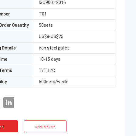
ISO9001:2016
umber
T01
Order Quantity
50sets
US$8-US$25
 Details
iron steel pallet
Time
10-15 days
Terms
T/T, L/C
lity
500sets/week
াম
এখন যোগাযোগ