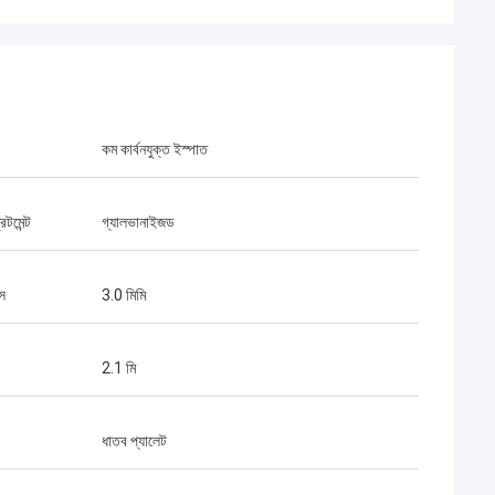
কম কার্বনযুক্ত ইস্পাত
িটমেন্ট
গ্যালভানাইজড
াস
3.0 মিমি
2.1 মি
ধাতব প্যালেট