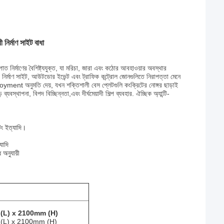
নির্মাণ সাইট বাধা
্পাত নির্মাণের বৈশিষ্ট্যযুক্ত, যা মরিচা, জারা এবং কঠোর আবহাওয়ার অবস্থার
নির্মাণ সাইট, আউটডোর ইভেন্ট এবং ট্রাফিক কন্ট্রোল জোনগুলিতে নিরাপত্তা মেনে
yment অনুমতি দেয়, যখন শক্তিশালী বেস প্লেটগুলি কংক্রিটের নোঙ্গর ছাড়াই
স্থাপনা, বিপদ বিচ্ছিন্নতা,এবং দীর্ঘমেয়াদী শিল্প ব্যবহার. ঐচ্ছিক অ্যান্টি-
িং ইত্যাদি।
াদি
অনুযায়ী
m (L) x 2100mm (H)
m (L) x 2100mm (H)