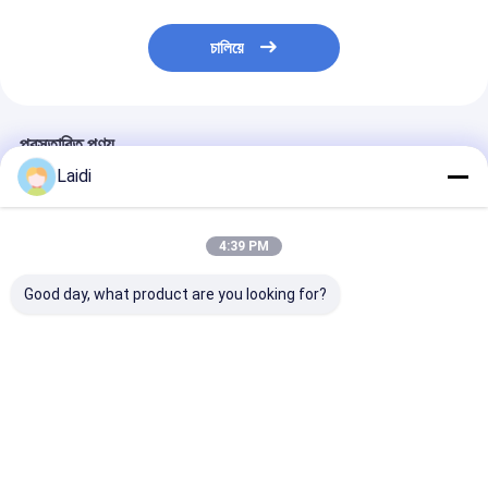
চালিয়ে
প্রস্তাবিত পণ্য
Laidi
4:39 PM
Good day, what product are you looking for?
ডায়মন্ড আকৃতি 304/316
চিড়িয়াখানা নিরাপত্তা সুরক্ষার
SS316 স্টেইনলেস স
এসএস তারের 7x9 জাল গর্ত
জন্য 7x19 মেশ হোল সহ উচ্চ
তারের দড়ি জাল 7x19
স্টেইনলেস স্টীল তারের দড়ি জাল
নিরাপত্তা SS316 স্টেইনলেস
জাল গর্ত এবং জল সুবি
পাখিঘর এবং চিড়িয়াখানা বেড়া
স্টীল তারের দড়ি জাল
দৃশ্যমান এলাকায় জন্
জন্য
প্রতিরোধী
ভালো দাম
ভালো দাম
ভালো দাম