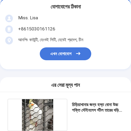
যোগাযোগের ঠিকানা
Miss. Lisa
+8615030161126
আনপিং কাউন্টি, হেংশুই সিটি, হেবেই প্রদেশ, চীন
এখন যোগাযোগ
এর সেরা মূল্য পান
চিড়িয়াখানার জন্য হস্ত বোনা উচ্চ
শক্তি স্টেইনলেস স্টীল তারের দড়ি
জাল