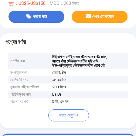
মূল্য：US$5-US$150
MOQ：200 মিটার
ভালো দাম
এখন যোগাযোগ
পণ্যের বর্ণনা
,
চিড়িয়াখানা স্টেইনলেস স্টীল তারের দড়ি জাল
লক্ষণীয় করা
,
হাতের বাঁধা স্টেইনলেস স্টীল দড়ি নেট
উচ্চ-শক্তিযুক্ত স্টেইনলেস স্টীল রোপ নেট
উৎপত্তি স্থল
হেবেই, চীন
ডেলিভারি সময়
১৫-২০ দিন
ন্যূনতম চাহিদার পরিমাণ
200 মিটার
পরিচিতিমুলক নাম
LaiDi
পরিশোধের শর্ত
টি/টি, এল/সি
আরো দেখুন