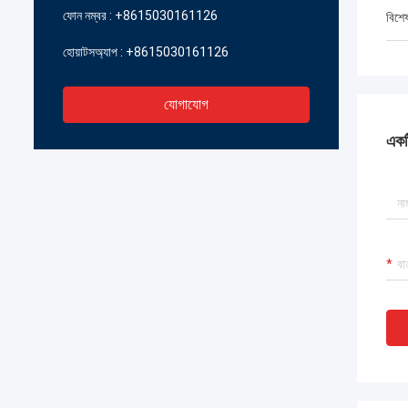
ফোন নম্বর :
+8615030161126
বিশে
হোয়াটসঅ্যাপ :
+8615030161126
যোগাযোগ
একটি