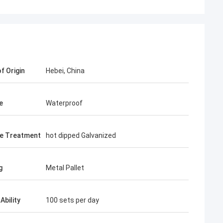
f Origin
Hebei, China
e
Waterproof
হ
র চমত্কার এবং স্থিতিশীল,
e Treatment
hot dipped Galvanized
্কে আরো জানতে সাহায্য,
 বাজারে জয় করতে
g
Metal Pallet
Ability
100 sets per day