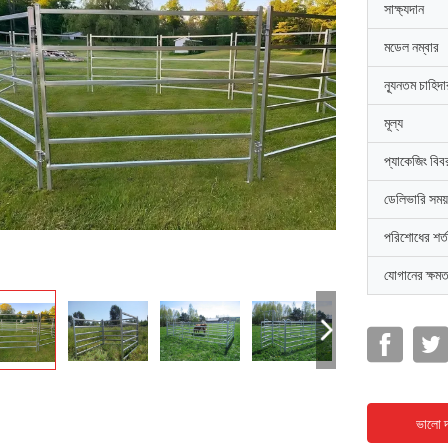
সাক্ষ্যদান
মডেল নম্বার
ন্যূনতম চাহিদ
মূল্য
প্যাকেজিং বিব
ডেলিভারি সময়
পরিশোধের শর্ত
যোগানের ক্ষমত
ভালো দ