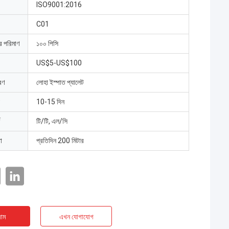
ISO9001:2016
C01
ার পরিমাণ
১০০ পিসি
US$5-US$100
রণ
লোহা ইস্পাত প্যালেট
10-15 দিন
টি/টি, এল/সি
া
প্রতিদিন 200 মিটার
াম
এখন যোগাযোগ