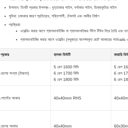
উপাদান: তিনটি প্রকার উপলব্ধ - বৃত্তাকার পাইপ, বর্গাকার পাইপ, ডিম্বাকৃতির পাইপ
সুবিধা: চমৎকার জারণ প্রতিরোধ, শক্তিশালী, টেকসই এবং নমনীয় নির্মাণ
প্রক্রিয়া:
ওয়েল্ডিং করার আগে গ্যালভানাইজিং বা গ্যালভানাইজড স্টিল টিউব দিয়ে তৈরি এবং তার
গ্যালভানাইজিং করার আগে ওয়েল্ডিং (শুধুমাত্র অপেক্ষাকৃত ছোট আকারের গার্ডrails
প্রকার
হালকা ডিউটি
মাঝারি ডি
5 রেল 1600 মিমি
5 রেল 16
রেলের সংখ্যা (উচ্চতা)
6 রেল 1700 মিমি
6 রেল 17
6 রেল 1800 মিমি
6 রেল 18
পোস্টের আকার
40x40mm RHS
40x40
রেলের আকার
40x40mm
60x30