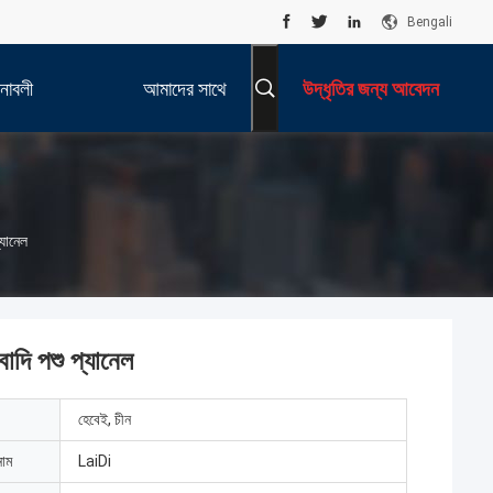
Bengali
নাবলী
আমাদের সাথে
উদ্ধৃতির জন্য আবেদন
যোগাযোগ করুন
্যানেল
বাদি পশু প্যানেল
হেবেই, চীন
নাম
LaiDi