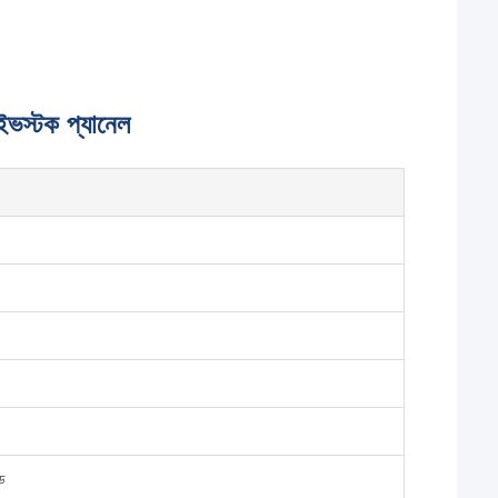
াইভস্টক প্যানেল
ড