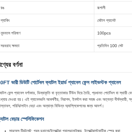
রঙ
রূপালী
প্যাকিং
মেটাল প্যালেট
ন্যূনতম পরিমাণ
100pcs
সরবরাহ ক্ষমতা
প্রতিদিন 100 সেট
ণ্যের বর্ণনা
0FT ভারী ডিউটি পোর্টেবল ক্যাটল ইয়ার্ড প্যানেল ফেন্স লাইভস্টক প্যানেল
যাটল ফেন্স প্যানেল বর্গাকার, ডিম্বাকৃতি বা বৃত্তাকার টিউব দিয়ে তৈরি, প্রধানত পোর্টেবল বা স্থায়ী বে
ংখ্যায় দেওয়া হয়। এই প্যানেলগুলি আকর্ষণীয়, নিরাপদ, ইনস্টল করা সহজ এবং অত্যন্ত দীর্ঘস্থায়ী,
স্তাবল, পরিধি/লাইন বেড়া এবং অন্যান্য বিভিন্ন অ্যাপ্লিকেশনের জন্য আদর্শ।
্যাটল বেড়ার স্পেসিফিকেশন
সারফেস ট্রিটমেন্ট: গরম ডুবানো/ইলেক্ট্রো গ্যালভানাইজড, ইলেক্ট্রোস্ট্যাটিক স্প্রে করা