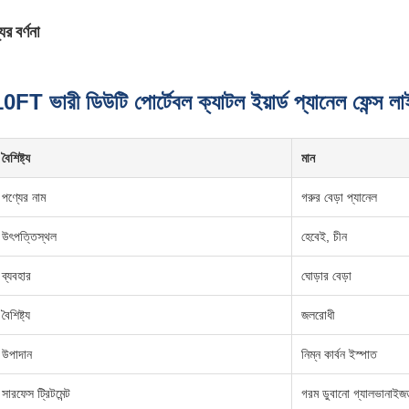
ের বর্ণনা
0FT ভারী ডিউটি পোর্টেবল ক্যাটল ইয়ার্ড প্যানেল ফেন্স ল
বৈশিষ্ট্য
মান
পণ্যের নাম
গরুর বেড়া প্যানেল
উৎপত্তিস্থল
হেবেই, চীন
ব্যবহার
ঘোড়ার বেড়া
বৈশিষ্ট্য
জলরোধী
উপাদান
নিম্ন কার্বন ইস্পাত
সারফেস ট্রিটমেন্ট
গরম ডুবানো গ্যালভানাইজ