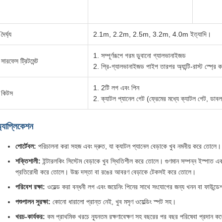
দৈর্ঘ্য
2.1m, 2.2m, 2.5m, 3.2m, 4.0m ইত্যাদি।
1. সম্পূর্ণরূপে গরম ডুবানো গ্যালভানাইজড
সারফেস ট্রিটমেন্ট
2. প্রি-গ্যালভানাইজড পাইপ তারপর অ্যান্টি-রাস্ট স্প্রে ক
1. 2টি লগ এবং পিন
কিটস
2. ক্যাটল প্যানেল গেট (ফ্রেমের মধ্যে ক্যাটল গেট, ডাব
্যাপ্লিকেশন
পোর্টেবল:
পরিচালনা করা সহজ এবং দ্রুত, যা ক্যাটল প্যানেল বেড়াকে খুব নমনীয় করে তোলে।
শক্তিশালী:
ইন্টারলকিং সিস্টেম বেড়াকে খুব স্থিতিশীল করে তোলে। গুণমান সম্পন্ন ইস্পাত এব
প্রতিরোধী করে তোলে। উচ্চ দস্তা বা রঙের আবরণ বেড়াকে টেকসই করে তোলে।
পরিবেশ রক্ষা:
ওয়েল্ড করা বন্ধনী লগ এবং জয়েনিং পিনের সাথে সংযোগের জন্য খনন বা ফাউন্ডেশ
পশুপালন সুরক্ষা:
কোনো ধারালো প্রান্ত নেই, খুব মসৃণ ওয়েল্ডিং স্পট সহ।
খরচ-কার্যকর:
কম প্রাথমিক খরচে ন্যূনতম রক্ষণাবেক্ষণ সহ বছরের পর বছর পরিষেবা প্রদান ক