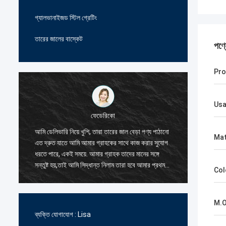
গ্যালভানাইজড স্টিল গ্রেটিং
তারের জালের বাস্কেট
পণ্
Pro
Us
ফেডেরিকো
ল,
আমি ডেলিভারি নিয়ে খুশি, তারা তারের জাল বেড়া পণ্য পাঠানো
তারের জাল
Mat
এত দ্রুত যাতে আমি আমার গ্রাহকের সাথে কাজ করার সুযোগ
এবং সদয়,
ধরতে পারে, একই সময়ে. আমার গ্রাহক তাদের মানের সঙ্গে
আমি তাদে
সন্তুষ্ট হয়,তাই আমি সিদ্ধান্ত নিলাম তারা হবে আমার প্রথম
আদেশ দুই
Col
সরবরাহকারী জন্য তারের জাল বেড়া পণ্য.
প্রতিযোগি
নির্ভরযোগ্
M.O
ব্যক্তি যোগাযোগ :
Lisa