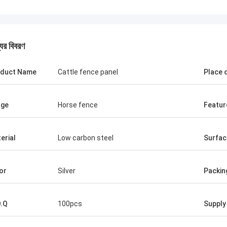
যের বিবরণ
duct Name
Cattle fence panel
Place o
age
Horse fence
Featur
টম
আবদুল্লা
 বেড়া পণ্য সরবরাহকারী আমার প্রতি খুব ধৈর্যশীল
আপনার তারের জাল বেড়া পণ্য মানে
erial
Low carbon steel
Surfac
 তারা আমাকে পণ্য সম্পর্কে অনেক ধারণা পরামর্শ, তাই
শুরু থেকে, আপনি আমাকে পণ্য সম্পর
র সাথে কাজ করার সিদ্ধান্ত নিয়েছে। এমনকি প্রথম
আমি ভবিষ্যতে বিশ্বাস করি। আমরা
 অনেক নয়।কিন্তু তাদের দাম খুবই
সহযোগিতা করবে।
or
Silver
Packin
তামূলক এবং আমি গুণমান নিয়েও সন্তুষ্ট, খুব
য নির্মাতা।
.Q
100pcs
Supply 