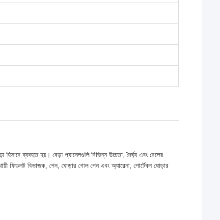
ড়া হিসাবে ব্যবহৃত হয়। বেড়া প্যানেলগুলি বিভিন্ন উচ্চতা, দৈর্ঘ্য এবং রেলের
 স্থায়ী ফিডলট বিভাজক, পেন, ঘোড়ার গোল পেন এবং অ্যারেনা, পোর্টেবল ঘোড়ার